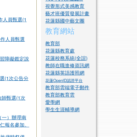
視覺形式美感教育
藝才班優質發展計畫
人員甄選(1
花蓮縣國中藝文團
教育網站
工作人員甄選
教育部
花蓮縣教育處
花蓮校務系統(全誼)
學習障礙鑑定說
教師在職進修資訊網
花蓮縣英語護照網
選(1次公告分
花蓮OpenID認證平台
教育部雲端電子郵件
教育部教育雲
師甄選(1次
愛學網
學生生涯輔導網
 （一）辦理南
仁報名參加。
民族歲時祭儀