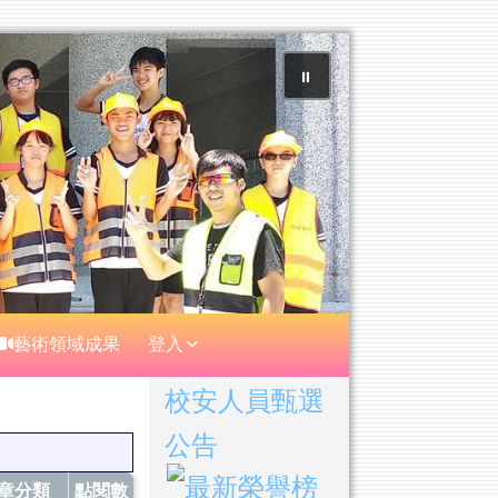
⏸
藝術領域成果
登入
右邊區域內容
校安人員甄選
公告
章分類
點閱數