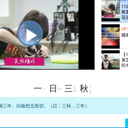
NOW 
1
教
花
學
UP
國
播
【
展
放
民
1
發
一
日
三
秋
ㄑ
ㄙ
ㄧ
ㄖ
ˋ
ㄧ
二
影
ㄢ
ㄡ
；
導
隔三年。比喻想念殷切。（註：三秋，三年）
1
發表
手
徐
富