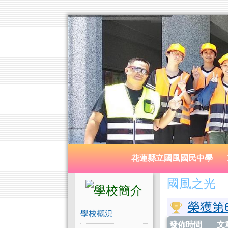
花蓮縣立國風國民中學
跳至主內容區
導覽列
花蓮縣立國風國民中學
頁尾區域
左邊區域內容
上中區
國風之光
SCRA
榮獲第
學校概況
發佈時間
文