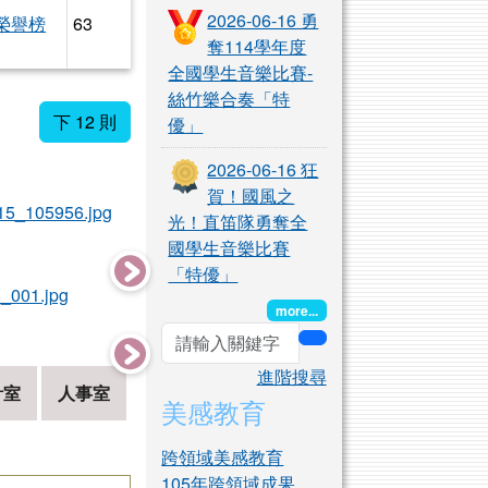
2026-06-16 勇
榮譽榜
63
奪114學年度
全國學生音樂比賽-
絲竹樂合奏「特
下 12 則
優」
2026-06-16 狂
賀！國風之
photo-801
photo-802
光！直笛隊勇奪全
國學生音樂比賽
「特優」
photo-645
photo
more...
search
進階搜尋
計室
人事室
美感教育
跨領域美感教育
105年跨領域成果