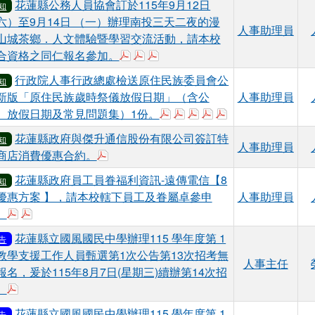
花蓮縣公務人員協會訂於115年9月12日
知
六）至9月14日 （一）辦理南投三天二夜的漫
人事助理員
山城茶鄉．人文體驗暨學習交流活動，請本校
於彈跳視窗觀看：376550000A_115015
於彈跳視窗觀看：376550000A_1150
於彈跳視窗觀看：376550000A_115
合資格之同仁報名參加。
行政院人事行政總處檢送原住民族委員會公
知
新版「原住民族歲時祭儀放假日期」（含公
人事助理員
於彈跳視窗觀看：376550000A_
於彈跳視窗觀看：376550000
於彈跳視窗觀看：3765500
於彈跳視窗觀看：37655
於彈跳視窗觀看：3765
、放假日期及常見問題集）1份。
花蓮縣政府與傑升通信股份有限公司簽訂特
知
人事助理員
於彈跳視窗觀看：376550000A_1150152800
商店消費優惠合約。
花蓮縣政府員工員眷福利資訊-遠傳電信【8
知
優惠方案 】，請本校轄下員工及眷屬卓參申
人事助理員
於彈跳視窗觀看：10800399A0C_ATTCH1.pdf
於彈跳視窗觀看：10800399A0C_print.pdf
。
花蓮縣立國風國民中學辦理115 學年度第 1
告
教學支援工作人員甄選第1次公告第13次招考無
人事主任
報名，爰於115年8月7日(星期三)續辦第14次招
於彈跳視窗觀看：花蓮縣立國風國民中學115學年度第1次教學支
。
花蓮縣立國風國民中學辦理115 學年度第 1
告