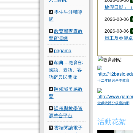
放假日期」（
學生生涯輔導
2026-08-06
網
2026-08-06
教育部家庭教
員工及眷屬卓
育資源網
pagamo
萌典 – 教育部
國語、臺語、客
語辭典民間版
十二年國民基本教育
跨領域美感教
育
遊戲軟體分級查詢網
課程與教學資
源整合平台
下中區
活動花絮
雲端閱讀電子