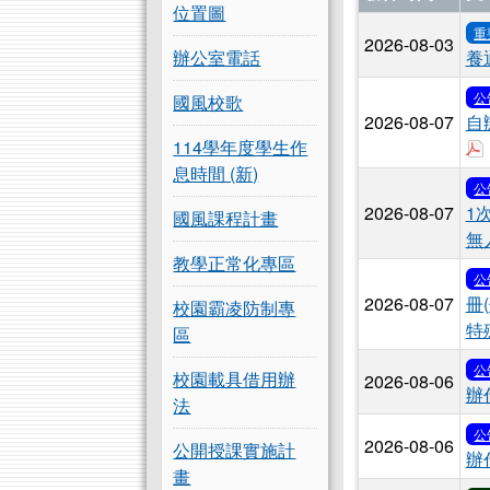
位置圖
重
2026-08-03
辦公室電話
養
公
國風校歌
2026-08-07
自
114學年度學生作
息時間 (新)
公
2026-08-07
1
國風課程計畫
無
教學正常化專區
公
2026-08-07
冊
校園霸凌防制專
特
區
公
校園載具借用辦
2026-08-06
辦
法
公
2026-08-06
公開授課實施計
辦
畫