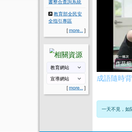
書整合查詢系統
教育部全民安
全指引專區
[
more...
]
成語隨時背
[
more...
]
一天不見，如