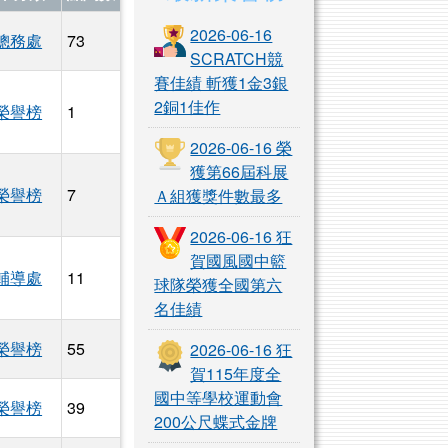
2026-06-16
總務處
73
SCRATCH競
賽佳績 斬獲1金3銀
2銅1佳作
榮譽榜
1
工作人員甄選簡章.pdf
2026-06-16 榮
獲第66屆科展
榮譽榜
7
Ａ組獲獎件數最多
2026-06-16 狂
賀國風國中籃
輔導處
11
球隊榮獲全國第六
名佳績
榮譽榜
55
2026-06-16 狂
立國風國民中學115學年度第3次自辦代理(課)教師甄選簡章.pd
賀115年度全
國中等學校運動會
榮譽榜
39
蓮縣立國風國民中學115學年度第1次自辦代理專任輔導教師甄選簡
200公尺蝶式金牌