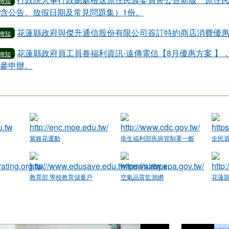
轉知
含公告、放假日期及常見問題集）1份。
花蓮縣政府與傑升通信股份有限公司簽訂特約商店消費優
轉知
花蓮縣政府員工員眷福利資訊-遠傳電信【8月優惠方案 】
轉知
參申辦。
紫錐花運動
衛生福利部疾病管制署一般
全民
民眾版
教育部 學校教育儲蓄戶
空氣品質監測網
花蓮
網站
域內容