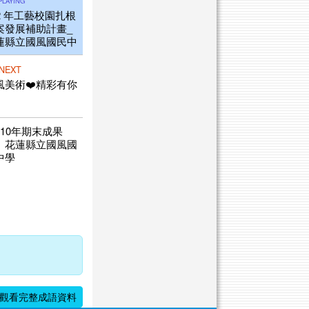
PLAYING
12 年工藝校園扎根
案發展補助計畫_
蓮縣立國風國民中
 NEXT
風美術❤️精彩有你
110年期末成果
】花蓮縣立國風國
中學
10學年度音樂成果
表816 直笛曲目駅
部合奏 指揮陳亮縈
 伴奏柴翔升 ； 指
老師周宜蓁
10學年度音樂成果
811 直笛曲目 拍
歌 二部合奏 指揮
可恩； 伴奏 張登
觀看完整成語資料
； 指導老師周宜蓁