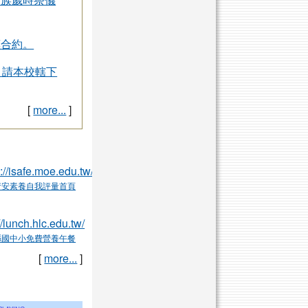
惠合約。
，請本校轄下
[
more...
]
資安素養自我評量首頁
縣國中小免費營養午餐
[
more...
]