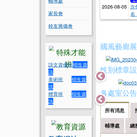
輔導處
2026-08-05
次
家長會
名
校友籌備會
國風藝廊展
語文資優班
招生資
性別標章設
訊
美術班
招生資
訊
各處室公告
體育班
招生資
訊
所有消息
輔導處
總