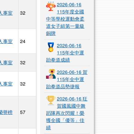
2026-06-16
115年度全國
人事室
32
中等學校運動會柔
3256_ATTACH1.pdf
153256_ATTACH2.pdf
0153256_print.pdf
道女子組第一量級
銅牌
人事室
24
2026-06-16
1150153879B_ATTACH1.pdf
A_1150153879B_ATTACH2.pdf
00A_1150153879B_ATTACH3.pdf
0000A_1150153879B_ATTACH4.pdf
50000A_1150153879B_print.pdf
115年全中運
跆拳道成績
人事室
32
A_print.pdf
2026-06-16 賀
115年全中運
人事室
32
跆拳道品勢捷報
2026-06-16 狂
賀國風國中舞
榮譽榜
57
蹈隊再次閃耀！榮
獲全國「優等」佳
援工作人員甄選簡章1150805.pdf
績