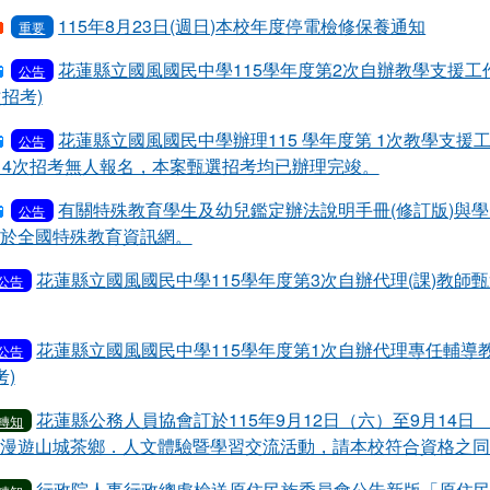
115年8月23日(週日)本校年度停電檢修保養通知
重要
花蓮縣立國風國民中學115學年度第2次自辦教學支援工作
公告
招考)
花蓮縣立國風國民中學辦理115 學年度第 1次教學支援
公告
14次招考無人報名，本案甄選招考均已辦理完竣。
有關特殊教育學生及幼兒鑑定辦法說明手冊(修訂版)與
公告
於全國特殊教育資訊網。
花蓮縣立國風國民中學115學年度第3次自辦代理(課)教師甄
公告
花蓮縣立國風國民中學115學年度第1次自辦代理專任輔導教
公告
)
花蓮縣公務人員協會訂於115年9月12日（六）至9月14日
轉知
漫遊山城茶鄉．人文體驗暨學習交流活動，請本校符合資格之同
行政院人事行政總處檢送原住民族委員會公告新版「原住