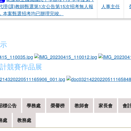
代理(課)教師甄選第1次公告第15次招考無人報
人事主任
，本案甄選招考均已辦理完竣。
示
photo-804
photo-803
計競賽作品展
photo-646
招標公告
學務處
榮譽榜
教師會
家長會
會
務處
教務處