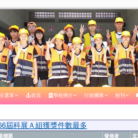
主選單
首頁
學校簡介
行政團隊
校刊
域內容
TCH競賽佳績 斬獲1金3銀2銅1佳作
66屆科展Ａ組獲獎件數最多
章標題
發佈者
文