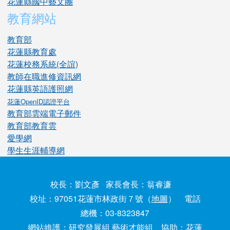
花蓮縣國中藝文團
教育網站
教育部
花蓮縣教育處
花蓮校務系統(全誼)
教師在職進修資訊網
花蓮縣英語護照網
花蓮OpenID認證平台
教育部雲端電子郵件
教育部教育雲
愛學網
學生生涯輔導網
校長：劉文彥 家長會長：翁睿濂
校址：97051花蓮市林政街７號（
地圖
） 電話
總機：03-8323847
網站維護：研究發展組 藝術才能組 協助：
花蓮