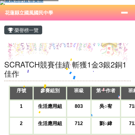
花蓮縣立國風國民中學
跳至主內容區
導覽列
⏸
花蓮縣立國風國民中學
頁尾區域
主內容區域
榮譽榜一覽
SCRATCH競賽佳績 斬獲1金3銀2銅1
佳作
序號
參賽組別
班級
第一作者
班
1
生活應用組
803
吳○宥
71
2
生活應用組
712
劉○緯
71