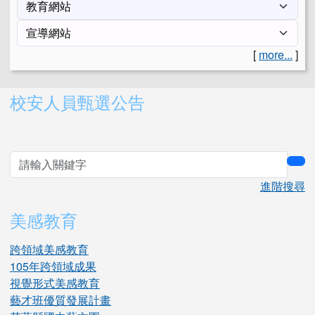
[
more...
]
右邊區域內容
校安人員甄選公告
sea
進階搜尋
美感教育
跨領域美感教育
105年跨領域成果
視覺形式美感教育
藝才班優質發展計畫