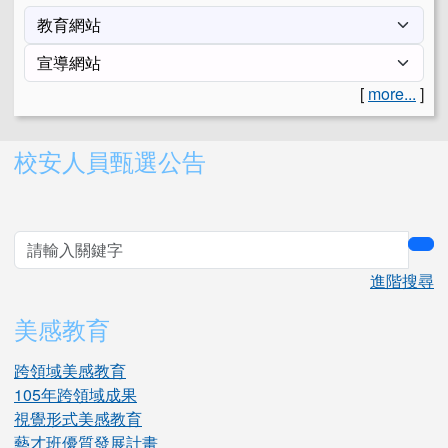
[
more...
]
右邊區域內容
校安人員甄選公告
sea
進階搜尋
美感教育
跨領域美感教育
105年跨領域成果
視覺形式美感教育
藝才班優質發展計畫