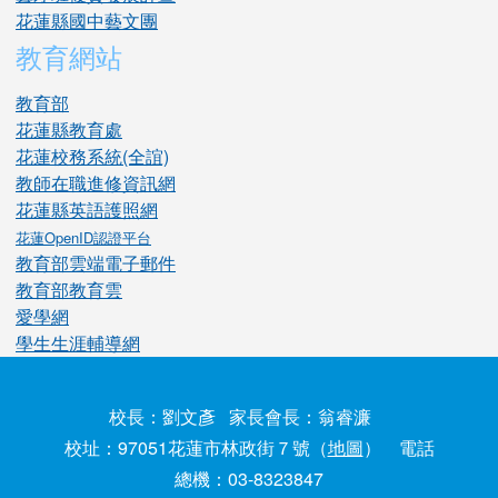
花蓮縣國中藝文團
教育網站
教育部
花蓮縣教育處
花蓮校務系統(全誼)
教師在職進修資訊網
花蓮縣英語護照網
花蓮OpenID認證平台
教育部雲端電子郵件
教育部教育雲
愛學網
學生生涯輔導網
校長：劉文彥 家長會長：翁睿濂
校址：97051花蓮市林政街７號（
地圖
） 電話
總機：03-8323847