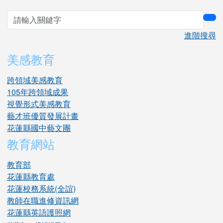
sea
進階搜尋
美感教育
跨領域美感教育
105年跨領域成果
視覺形式美感教育
藝才班優質發展計畫
花蓮縣國中藝文團
教育網站
教育部
花蓮縣教育處
花蓮校務系統(全誼)
教師在職進修資訊網
花蓮縣英語護照網