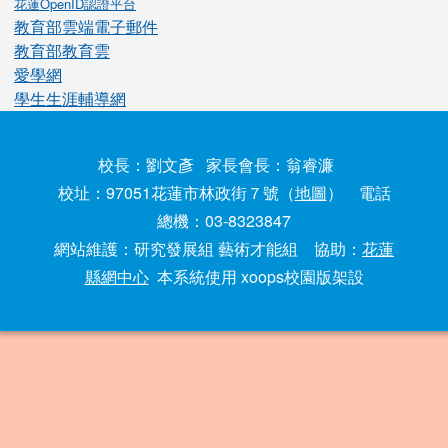
花蓮OpenID認證平台
教育部雲端電子郵件
教育部教育雲
愛學網
學生生涯輔導網
校長：劉文彥 家長會長：翁睿濂
校址：97051花蓮市林政街７號（
地圖
） 電話
總機：03-8323847
網站維護：研究發展組 藝術才能組 協助：
花蓮
縣網中心
本系統使用 xoops校園版架設