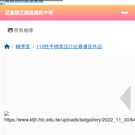
花蓮縣立國風國民中學
跳至主內容區
導覽列
⏸
花蓮縣立國風國民中學
頁尾區域
主內容區域
所有相簿
回首頁
輔導室
110性平標章設計比賽優良作品