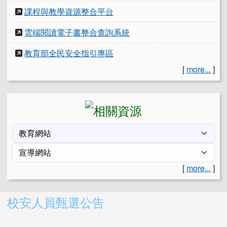
課程與教學資源整合平台
雲端閱讀電子書整合查詢系統
教育部全民安全指引專區
[
more...
]
[
more...
]
右邊區域內容
校安人員甄選公告