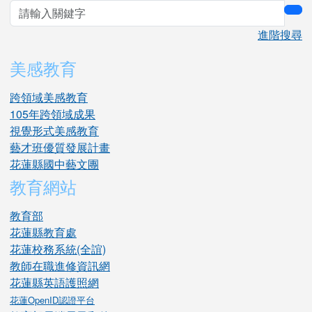
sea
進階搜尋
美感教育
跨領域美感教育
105年跨領域成果
視覺形式美感教育
藝才班優質發展計畫
花蓮縣國中藝文團
教育網站
教育部
花蓮縣教育處
花蓮校務系統(全誼)
教師在職進修資訊網
花蓮縣英語護照網
花蓮OpenID認證平台