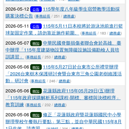
2026-05-12
115學年度八年級學生宿營教學活動採
公告
購案決標公告
(
事務組長
/ 251 /
總務處
)
2026-05-11
115年5月11日本校將於游泳池前進行籃
公告
球架固定作業，請勿靠近施作範圍。
(
事務組長
/ 183 /
總務處
)
2026-05-07
中華民國脊髓損傷者聯合會於高雄、臺
轉知
中辦理「115年度建築物設置無障礙設施設備勘檢人員培
訓講習」
(
事務組長
/ 253 /
總務處
)
2026-05-06
115年5月27日於台東市公所禮堂辦理
轉知
「2026台東樹木保護研討會暨台東市三角公園老樹維護活
動」研討會
(
事務組長
/ 246 /
總務處
)
2026-05-06
花蓮縣政府115年05月29日(五)辦理
轉知
「115年政府採購解析系列課程-開標、審標與決標程序」
教育訓練
(
事務組長
/ 232 /
總務處
)
2026-05-06
修正「花蓮縣政府暨花蓮縣國民中小學
轉知
辦理學校午餐執行要點」第三點，並自中華民國115年8月
1日生效，請查照。
(
出納組
/ 206 /
總務處
)