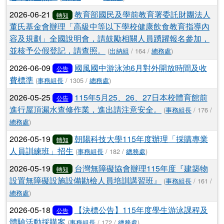
2026-06-21
教育部國民及學前教育署委託財團法人
轉知
董氏基金會辦理「高級中等以下學校健康飲食教育指導內
容及規劃」全國說明會，請鼓勵相關人員踴躍報名參加，
並核予公假登記，請查照。
(
出納組
/ 164 /
總務處
)
2026-06-09
國風國中游泳池6月對外開放時間及收
公告
費標準
(
事務組長
/ 1305 /
總務處
)
2026-05-25
115年5月25、26、27日本校體育館前
公告
進行屋頂漏水查修作業，進出請注意安全。
(
事務組長
/ 176 /
總務處
)
2026-05-19
朝陽科技大學115年度辦理「採購專業
轉知
人員訓練班」招生
(
事務組長
/ 182 /
總務處
)
2026-05-19
台灣無障礙協會辦理115年度『建築物
轉知
設置無障礙設施設備勘檢人員培訓講習班』
(
事務組長
/ 161 /
總務處
)
2026-05-18
【決標公告】115年度學生游泳課程及
公告
體驗活動採購案
(
事務組長
/ 172 /
總務處
)