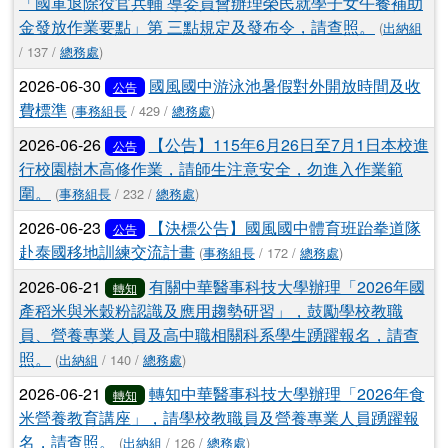
「國軍退除役官兵輔 導委員會辦理榮民就學子女午餐補助
金發放作業要點」第 三點規定及發布令，請查照。
(
出納組
/ 137 /
總務處
)
2026-06-30
國風國中游泳池暑假對外開放時間及收
公告
費標準
(
事務組長
/ 429 /
總務處
)
2026-06-26
【公告】115年6月26日至7月1日本校進
公告
行校園樹木高修作業，請師生注意安全，勿進入作業範
圍。
(
事務組長
/ 232 /
總務處
)
2026-06-23
【決標公告】國風國中體育班跆拳道隊
公告
赴泰國移地訓練交流計畫
(
事務組長
/ 172 /
總務處
)
2026-06-21
有關中華醫事科技大學辦理「2026年國
轉知
產稻米與米穀粉認識及應用趨勢研習」，鼓勵學校教職
員、營養專業人員及高中職相關科系學生踴躍報名，請查
照。
(
出納組
/ 140 /
總務處
)
2026-06-21
轉知中華醫事科技大學辦理「2026年食
轉知
米營養教育講座」，請學校教職員及營養專業人員踴躍報
名，請查照。
(
出納組
/ 126 /
總務處
)