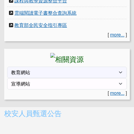
課程與教學資源整合平台
雲端閱讀電子書整合查詢系統
教育部全民安全指引專區
[
more...
]
[
more...
]
右邊區域內容
校安人員甄選公告