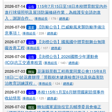
2026-07-14
115年7月15日至18日本校體育館室內外
公告
進行球場照明及屋頂防漏修繕作業，為維護安全請勿進
入，謝謝合作。
(
事務組長
/ 179 /
總務處
)
2026-07-09
【防颱公告】巴威颱風來襲防颱準備注
重要
意事項！
(
事務組長
/ 228 /
總務處
)
2026-07-07
【決標公告】國風國中體育館舞台無障
公告
礙改善工程
(
事務組長
/ 107 /
總務處
)
2026-07-06
【決標公告】2026國際少年運動會
公告
(ICG)志工交通車租賃
(
事務組長
/ 140 /
總務處
)
2026-07-03
花蓮縣景觀工程商業同業公會115年8月
轉知
18日(二)於花農辦理「景觀樹木健康檢查評估及病蟲害防
治教育訓練課程」
(
事務組長
/ 124 /
總務處
)
2026-07-03
本校115年1月至6月辦理國家賠償事件
公告
收結情形
(
事務組長
/ 125 /
總務處
)
2026-07-02
轉知國軍退除役官兵輔導委員會修正
轉知