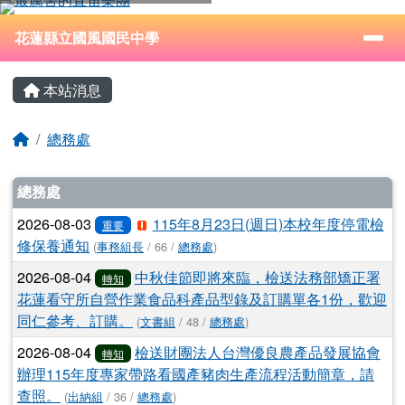
花蓮縣立國風國民中學
跳至主內容區
導覽列
⏸
花蓮縣立國風國民中學
頁尾區域
主內容區域
本站消息
回首頁
總務處
文章列表
總務處
2026-08-03
115年8月23日(週日)本校年度停電檢
重要
修保養通知
(
事務組長
/ 66 /
總務處
)
2026-08-04
中秋佳節即將來臨，檢送法務部矯正署
轉知
花蓮看守所自營作業食品科產品型錄及訂購單各1份，歡迎
同仁參考、訂購。
(
文書組
/ 48 /
總務處
)
2026-08-04
檢送財團法人台灣優良農產品發展協會
轉知
辦理115年度專家帶路看國產豬肉生產流程活動簡章，請
查照。
(
出納組
/ 36 /
總務處
)