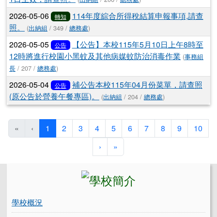
2026-05-06
114年度綜合所得稅結算申報事項,請查
轉知
照。
(
出納組
/ 349 /
總務處
)
2026-05-05
【公告】本校115年5月10日上午8時至
公告
12時將進行校園小黑蚊及其他病媒蚊防治消毒作業
(
事務組
長
/ 207 /
總務處
)
2026-05-04
補公告本校115年04月份菜單，請查照
公告
(原公告於營養午餐專區)。
(
出納組
/ 204 /
總務處
)
(目前頁次)
«
‹
1
2
3
4
5
6
7
8
9
10
下一頁
最後頁
›
»
左邊區域內容
學校概況