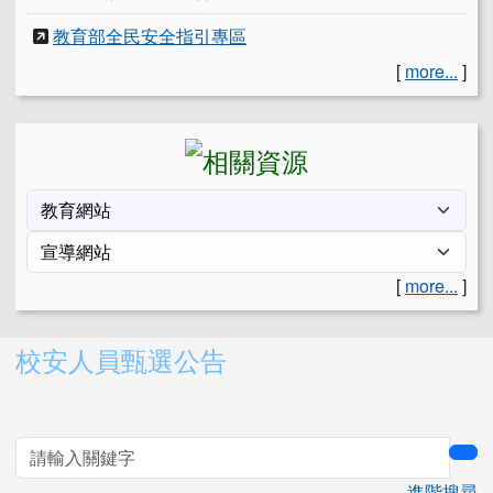
教育部全民安全指引專區
[
more...
]
[
more...
]
右邊區域內容
校安人員甄選公告
sea
進階搜尋