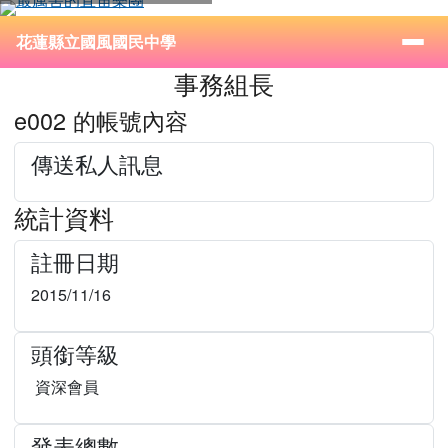
花蓮縣立國風國民中學
跳至主內容區
導覽列
⏸
花蓮縣立國風國民中學
頁尾區域
主內容區域
事務組長
e002 的帳號內容
傳送私人訊息
統計資料
註冊日期
2015/11/16
頭銜等級
資深會員
發表總數