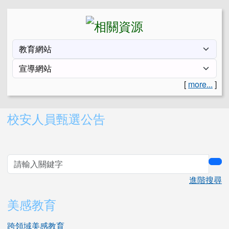
[
more...
]
右邊區域內容
校安人員甄選公告
sea
進階搜尋
美感教育
跨領域美感教育