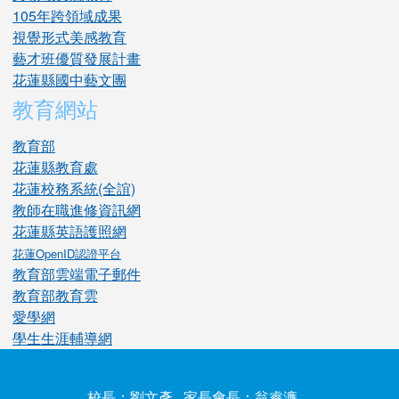
105年跨領域成果
視覺形式美感教育
藝才班優質發展計畫
花蓮縣國中藝文團
教育網站
教育部
花蓮縣教育處
花蓮校務系統(全誼)
教師在職進修資訊網
花蓮縣英語護照網
花蓮OpenID認證平台
教育部雲端電子郵件
教育部教育雲
愛學網
學生生涯輔導網
校長：劉文彥 家長會長：翁睿濂