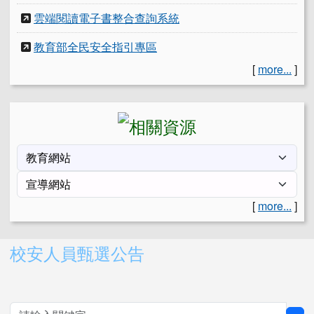
雲端閱讀電子書整合查詢系統
教育部全民安全指引專區
[
more...
]
[
more...
]
右邊區域內容
校安人員甄選公告