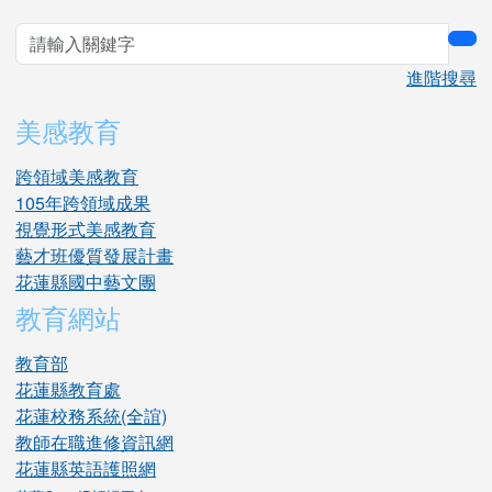
sea
進階搜尋
美感教育
跨領域美感教育
105年跨領域成果
視覺形式美感教育
藝才班優質發展計畫
花蓮縣國中藝文團
教育網站
教育部
花蓮縣教育處
花蓮校務系統(全誼)
教師在職進修資訊網
花蓮縣英語護照網