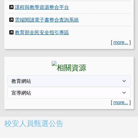
課程與教學資源整合平台
雲端閱讀電子書整合查詢系統
教育部全民安全指引專區
[
more...
]
[
more...
]
右邊區域內容
校安人員甄選公告