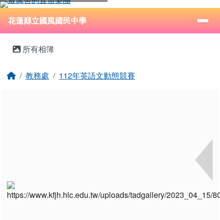
花蓮縣立國風國民中學
跳至主內容區
導覽列
⏸
花蓮縣立國風國民中學
頁尾區域
主內容區域
所有相簿
回首頁
教務處
112年英語文動態競賽