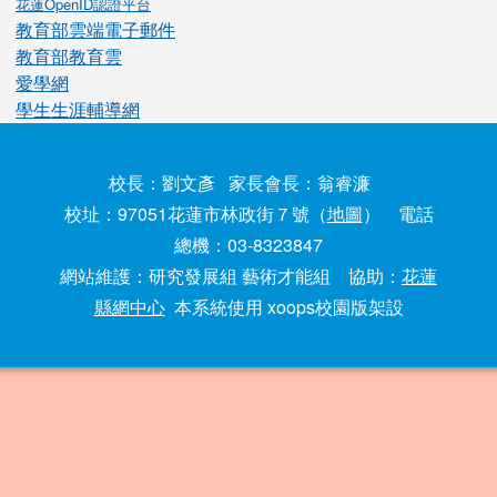
花蓮OpenID認證平台
教育部雲端電子郵件
教育部教育雲
愛學網
學生生涯輔導網
校長：劉文彥 家長會長：翁睿濂
校址：97051花蓮市林政街７號（
地圖
） 電話
總機：03-8323847
網站維護：研究發展組 藝術才能組 協助：
花蓮
縣網中心
本系統使用 xoops校園版架設