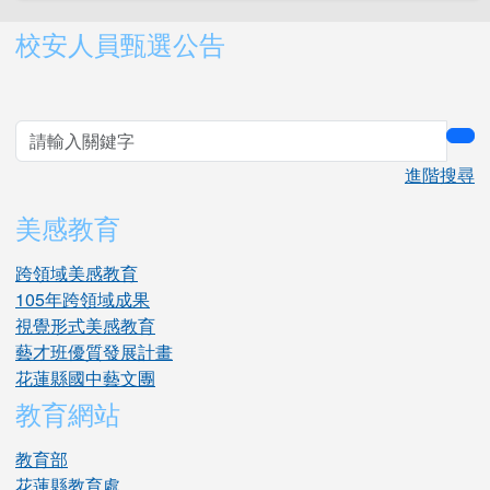
右邊區域內容
校安人員甄選公告
sea
進階搜尋
美感教育
跨領域美感教育
105年跨領域成果
視覺形式美感教育
藝才班優質發展計畫
花蓮縣國中藝文團
教育網站
教育部
花蓮縣教育處