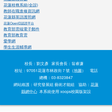
花蓮校務系統(全誼)
教師在職進修資訊網
花蓮縣英語護照網
花蓮OpenID認證平台
教育部雲端電子郵件
教育部教育雲
愛學網
學生生涯輔導網
校長：劉文彥 家長會長：翁睿濂
校址：97051花蓮市林政街７號（
地圖
） 電話
總機：03-8323847
網站維護：研究發展組 藝術才能組 協助：
花蓮
縣網中心
本系統使用 xoops校園版架設