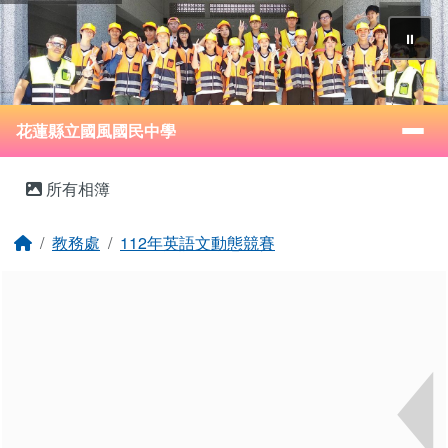
花蓮縣立國風國民中學
跳至主內容區
⏸
導覽列
花蓮縣立國風國民中學
頁尾區域
主內容區域
所有相簿
回首頁
教務處
112年英語文動態競賽