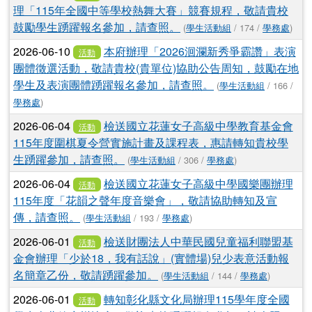
理「115年全國中等學校熱舞大賽」競賽規程，敬請貴校
鼓勵學生踴躍報名參加，請查照。
(
學生活動組
/ 174 /
學務處
)
2026-06-10
本府辦理「2026洄瀾新秀爭霸讚」表演
活動
團體徵選活動，敬請貴校(貴單位)協助公告周知，鼓勵在地
學生及表演團體踴躍報名參加，請查照。
(
學生活動組
/ 166 /
學務處
)
2026-06-04
檢送國立花蓮女子高級中學教育基金會
活動
115年度圍棋夏令營實施計畫及課程表，惠請轉知貴校學
生踴躍參加，請查照。
(
學生活動組
/ 306 /
學務處
)
2026-06-04
檢送國立花蓮女子高級中學國樂團辦理
活動
115年度「花韻之聲年度音樂會」，敬請協助轉知及宣
傳，請查照。
(
學生活動組
/ 193 /
學務處
)
2026-06-01
檢送財團法人中華民國兒童福利聯盟基
活動
金會辦理「少於18，我有話說」(實體場)兒少表意活動報
名簡章乙份，敬請踴躍參加。
(
學生活動組
/ 144 /
學務處
)
2026-06-01
轉知彰化縣文化局辦理115學年度全國
活動