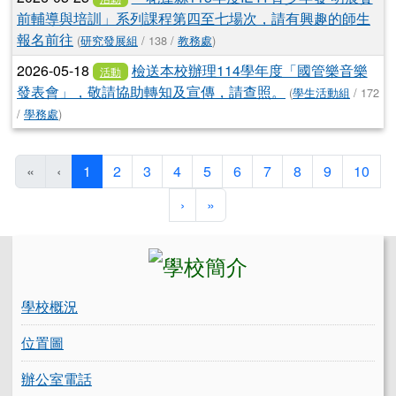
前輔導與培訓」系列課程第四至七場次，請有興趣的師生
報名前往
(
研究發展組
/ 138 /
教務處
)
2026-05-18
檢送本校辦理114學年度「國管樂音樂
活動
發表會」，敬請協助轉知及宣傳，請查照。
(
學生活動組
/ 172
/
學務處
)
(目前頁次)
«
‹
1
2
3
4
5
6
7
8
9
10
下一頁
最後頁
›
»
左邊區域內容
學校概況
位置圖
辦公室電話