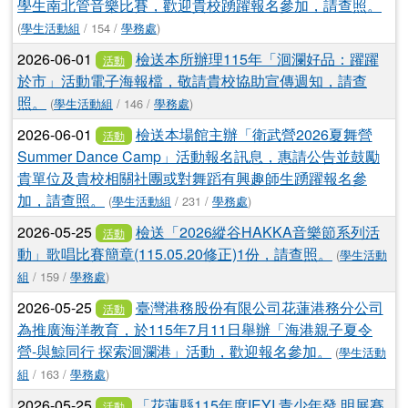
學生南北管音樂比賽，歡迎貴校踴躍報名參加，請查照。
(
學生活動組
/ 154 /
學務處
)
2026-06-01
檢送本所辦理115年「洄瀾好品：躍躍
活動
於市」活動電子海報檔，敬請貴校協助宣傳週知，請查
照。
(
學生活動組
/ 146 /
學務處
)
2026-06-01
檢送本場館主辦「衛武營2026夏舞營
活動
Summer Dance Camp」活動報名訊息，惠請公告並鼓勵
貴單位及貴校相關社團或對舞蹈有興趣師生踴躍報名參
加，請查照。
(
學生活動組
/ 231 /
學務處
)
2026-05-25
檢送「2026縱谷HAKKA音樂節系列活
活動
動」歌唱比賽簡章(115.05.20修正)1份，請查照。
(
學生活動
組
/ 159 /
學務處
)
2026-05-25
臺灣港務股份有限公司花蓮港務分公司
活動
為推廣海洋教育，於115年7月11日舉辦「海港親子夏令
營-與鯨同行 探索洄瀾港」活動，歡迎報名參加。
(
學生活動
組
/ 163 /
學務處
)
2026-05-25
「花蓮縣115年度IEYI 青少年發 明展賽
活動