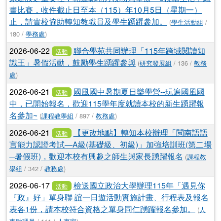
畫比賽，收件截止日至本（115）年10月5日（星期一）
止，請貴校協助轉知教職員及學生踴躍參加。
(
學生活動組
/
180 /
學務處
)
2026-06-22
聯合學苑共同辦理「115年跨域閱讀知
活動
識王」暑假活動，鼓勵學生踴躍參與
(
研究發展組
/ 136 /
教務
處
)
2026-06-21
國風國中暑期夏日樂學營--玩遍國風國
活動
中，已開始報名，歡迎115學年度就讀本校的新生踴躍報
名參加~
(
課程教學組
/ 897 /
教務處
)
2026-06-21
【更改地點】轉知本校辦理「閩南語語
活動
言能力認證考試—A級(基礎級、初級)」加強培訓班(第二場
─暑假班)，歡迎本校有興趣之師生與家長踴躍報名
(
課程教
學組
/ 342 /
教務處
)
2026-06-17
檢送國立政治大學辦理115年「遇見你
活動
『政』好」單身聯 誼一日遊活動實施計畫、行程表及報名
表各1份，請本校符合資格之單身同仁踴躍報名參加。
(
人