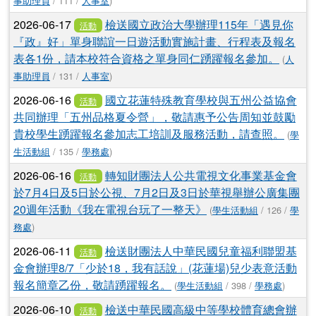
事助理員
/ 111 /
人事室
)
2026-06-17
檢送國立政治大學辦理115年「遇見你
活動
『政』好」單身聯誼一日遊活動實施計畫、行程表及報名
表各1份，請本校符合資格之單身同仁踴躍報名參加。
(
人
事助理員
/ 131 /
人事室
)
2026-06-16
國立花蓮特殊教育學校與五州公益協會
活動
共同辦理「五州品格夏令營」，敬請惠予公告周知並鼓勵
貴校學生踴躍報名參加志工培訓及服務活動，請查照。
(
學
生活動組
/ 135 /
學務處
)
2026-06-16
轉知財團法人公共電視文化事業基金會
活動
於7月4日及5日於公視、7月2日及3日於華視舉辦公廣集團
20週年活動《我在電視台玩了一整天》
(
學生活動組
/ 126 /
學
務處
)
2026-06-11
檢送財團法人中華民國兒童福利聯盟基
活動
金會辦理8/7「少於18，我有話說」(花蓮場)兒少表意活動
報名簡章乙份，敬請踴躍報名。
(
學生活動組
/ 398 /
學務處
)
2026-06-10
檢送中華民國高級中等學校體育總會辦
活動