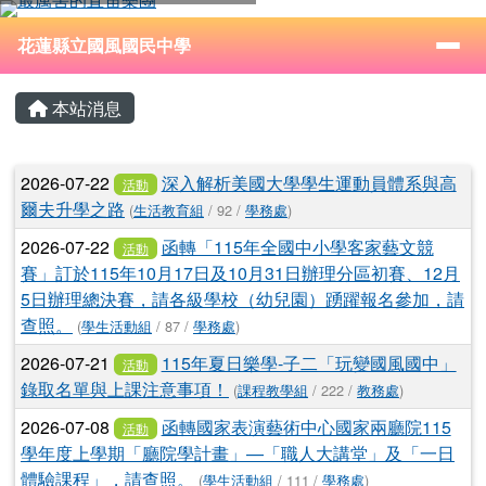
花蓮縣立國風國民中學
跳至主內容區
導覽列
⏸
花蓮縣立國風國民中學
頁尾區域
主內容區域
本站消息
文章列表
2026-07-22
深入解析美國大學學生運動員體系與高
活動
爾夫升學之路
(
生活教育組
/ 92 /
學務處
)
2026-07-22
函轉「115年全國中小學客家藝文競
活動
賽」訂於115年10月17日及10月31日辦理分區初賽、12月
5日辦理總決賽，請各級學校（幼兒園）踴躍報名參加，請
查照。
(
學生活動組
/ 87 /
學務處
)
2026-07-21
115年夏日樂學-子二「玩變國風國中」
活動
錄取名單與上課注意事項！
(
課程教學組
/ 222 /
教務處
)
2026-07-08
函轉國家表演藝術中心國家兩廳院115
活動
學年度上學期「廳院學計畫」—「職人大講堂」及「一日
體驗課程」，請查照。
(
學生活動組
/ 111 /
學務處
)