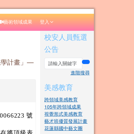
⏸
藝術領域成果
登入
右邊區域內容
校安人員甄選
公告
院學計畫」—
search
進階搜尋
美感教育
跨領域美感教育
105年跨領域成果
視覺形式美感教育
066223 號
藝才班優質發展計畫
花蓮縣國中藝文團
旨在將頂級表