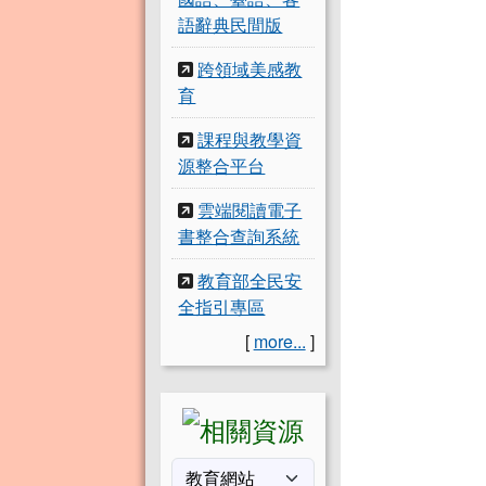
語辭典民間版
跨領域美感教
育
課程與教學資
源整合平台
雲端閱讀電子
書整合查詢系統
教育部全民安
全指引專區
[
more...
]