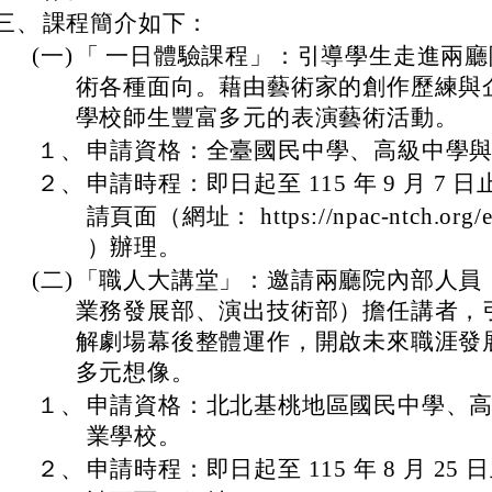
三、
課程簡介如下：
(一)
「 一日體驗課程」：引導學生走進兩
術各種面向。藉由藝術家的創作歷練與
學校師生豐富多元的表演藝術活動。
１、
申請資格：全臺國民中學、高級中學
２、
申請時程：即日起至 115 年 9 月 7
請頁面（網址： https://npac-ntch.org/e
）辦理。
(二)
「職人大講堂」：邀請兩廳院內部人員
業務發展部、演出技術部）擔任講者，
解劇場幕後整體運作，開啟未來職涯發
多元想像。
１、
申請資格：北北基桃地區國民中學、
業學校。
２、
申請時程：即日起至 115 年 8 月 25