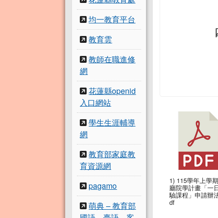
均一教育平台
教育雲
教師在職進修
網
花蓮縣openid
入口網站
學生生涯輔導
網
教育部家庭教
育資源網
1) 115學年上學
pagamo
廳院學計畫「一
驗課程」申請辦法
df
萌典 – 教育部
國語、臺語、客