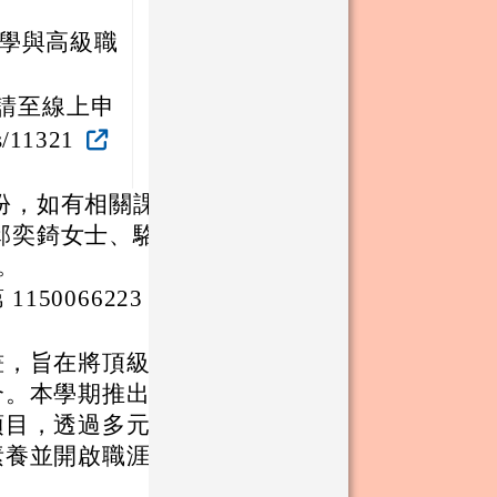
學與高級職
止。請至線上申
s/11321
份，如有相關課
邱奕錡女士、駱
 。
1150066223 號
畫，旨在將頂級表
合。本學期推出
項目，透過多元化
素養並開啟職涯想