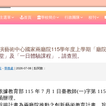
主選單
首頁
學校簡介
行政團隊
校刊
區域
演藝術中心國家兩廳院115學年度上學期「廳
堂」及「一日體驗課程」，請查照。
組
-
學務處
| 2026-07-08 | 點閱數：
依據教育部 115 年 7 月 1 日臺教師(一)字第 1150
函辦理。
旨揭計畫為兩廳院推動之創新藝術教育計畫，