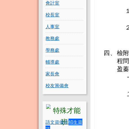
會計室
校長室
人事室
教務處
學務處
四、
檢
程
輔導處
盈蓁女
家長會
校友籌備會
語文資優班
招生資
訊