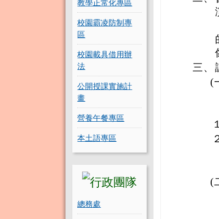
教學正常化專區
校園霸凌防制專
區
校園載具借用辦
法
三、
(
公開授課實施計
畫
營養午餐專區
本土語專區
(
總務處