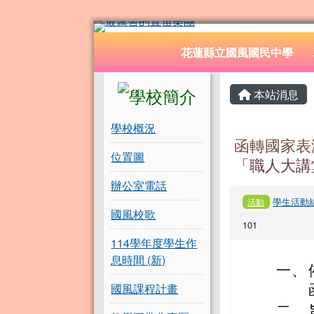
花蓮縣立國風國民中學
跳至主內容區
導覽列
花蓮縣立國風國民中學
頁尾區域
左邊區域內容
主內容
本站消息
學校概況
函轉國家表
位置圖
「職人大講
辦公室電話
學生活動
活動
國風校歌
101
114學年度學生作
息時間 (新)
一、
國風課程計畫
二、