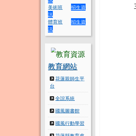
美術班
招生資
訊
體育班
招生資
訊
教育網站
花蓮親師生平
台
全誼系統
國風圖書館
國風行動學習
花蓮縣教育處