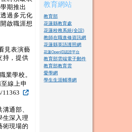
教育網站
本學期推出
，透過多元化
教育部
花蓮縣教育處
並開啟職涯想
花蓮校務系統(全誼)
教師在職進修資訊網
花蓮縣英語護照網
看見表演藝
花蓮OpenID認證平台
支持，提供
教育部雲端電子郵件
教育部教育雲
愛學網
職業學校。
學生生涯輔導網
。請至線上申
s/11363
共溝通部、
學生深入理
藝術現場的