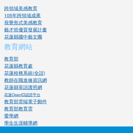
跨領域美感教育
105年跨領域成果
視覺形式美感教育
藝才班優質發展計畫
花蓮縣國中藝文團
教育網站
教育部
花蓮縣教育處
花蓮校務系統(全誼)
教師在職進修資訊網
花蓮縣英語護照網
花蓮OpenID認證平台
教育部雲端電子郵件
教育部教育雲
愛學網
學生生涯輔導網