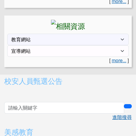
[
more...
]
[
more...
]
右邊區域內容
校安人員甄選公告
sea
進階搜尋
美感教育