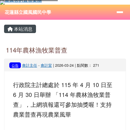
花蓮縣立國風國民中學
跳至主內容區
導覽列
⏸
花蓮縣立國風國民中學
頁尾區域
主內容區域
本站消息
114年農林漁牧業普查
會計主任
-
會計室
| 2026-03-24 | 點閱數： 271
公告
行政院主計總處於 115 年 4 月 10 日至
6 月 30 日舉辦 「114 年農林漁牧業普
查」，上網填報還可參加抽獎喔！支持
農業普查再現農業風華