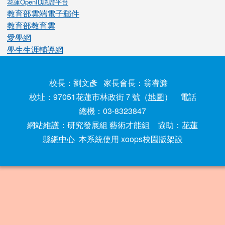
花蓮OpenID認證平台
教育部雲端電子郵件
教育部教育雲
愛學網
學生生涯輔導網
校長：劉文彥 家長會長：翁睿濂
校址：97051花蓮市林政街７號（
地圖
） 電話
總機：03-8323847
網站維護：研究發展組 藝術才能組 協助：
花蓮
縣網中心
本系統使用 xoops校園版架設