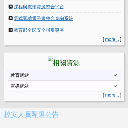
課程與教學資源整合平台
雲端閱讀電子書整合查詢系統
教育部全民安全指引專區
[
more...
]
[
more...
]
右邊區域內容
校安人員甄選公告