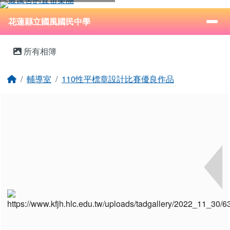
花蓮縣立國風國民中學
跳至主內容區
導覽列
⏸
花蓮縣立國風國民中學
頁尾區域
主內容區域
所有相簿
回首頁
輔導室
110性平標章設計比賽優良作品