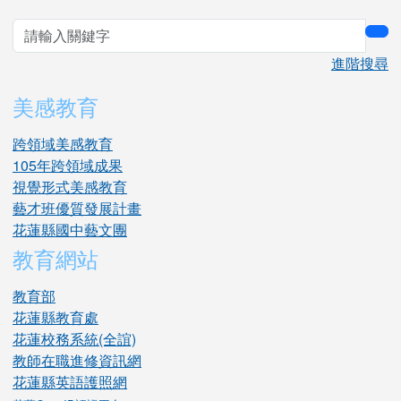
sea
進階搜尋
美感教育
跨領域美感教育
105年跨領域成果
視覺形式美感教育
藝才班優質發展計畫
花蓮縣國中藝文團
教育網站
教育部
花蓮縣教育處
花蓮校務系統(全誼)
教師在職進修資訊網
花蓮縣英語護照網