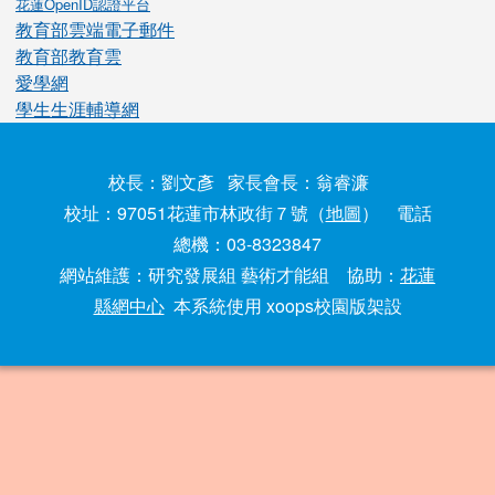
花蓮OpenID認證平台
教育部雲端電子郵件
教育部教育雲
愛學網
學生生涯輔導網
校長：劉文彥 家長會長：翁睿濂
校址：97051花蓮市林政街７號（
地圖
） 電話
總機：03-8323847
網站維護：研究發展組 藝術才能組 協助：
花蓮
縣網中心
本系統使用 xoops校園版架設