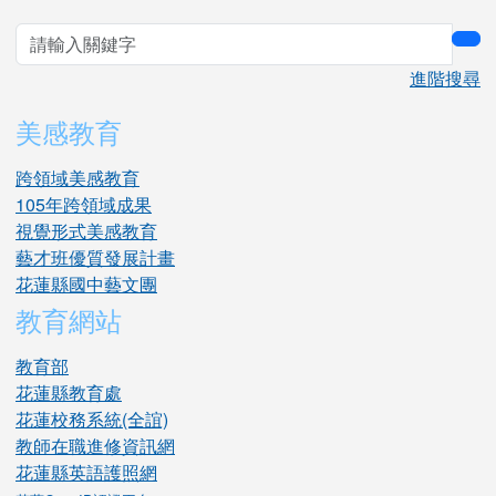
sea
進階搜尋
美感教育
跨領域美感教育
105年跨領域成果
視覺形式美感教育
藝才班優質發展計畫
花蓮縣國中藝文團
教育網站
教育部
花蓮縣教育處
花蓮校務系統(全誼)
教師在職進修資訊網
花蓮縣英語護照網