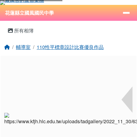
花蓮縣立國風國民中學
跳至主內容區
導覽列
⏸
花蓮縣立國風國民中學
頁尾區域
主內容區域
所有相簿
回首頁
輔導室
110性平標章設計比賽優良作品