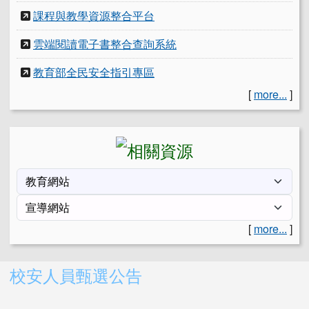
課程與教學資源整合平台
雲端閱讀電子書整合查詢系統
教育部全民安全指引專區
[
more...
]
[
more...
]
右邊區域內容
校安人員甄選公告