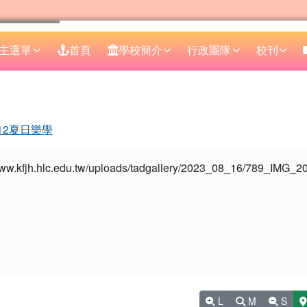
主選單
首頁
學校簡介
行政團隊
校刊
區域
12夏日樂學
L
M
S