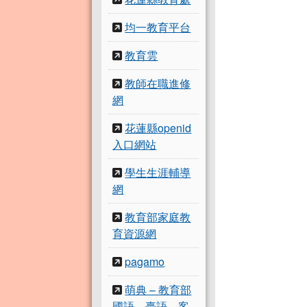
均一教育平台
教育雲
教師在職進修
網
花蓮縣openid
入口網站
學生生涯輔導
網
教育部家庭教
育資源網
pagamo
萌典 – 教育部
國語、臺語、客