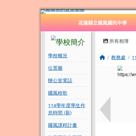
花蓮縣立國風國民中學
跳至主內容區
導覽列
花蓮縣立國風國民中學
頁尾區域
左邊區域內容
主內容
所有相簿
學校概況
回首頁
教務處
1
位置圖
辦公室電話
國風校歌
114學年度學生作
息時間 (新)
國風課程計畫