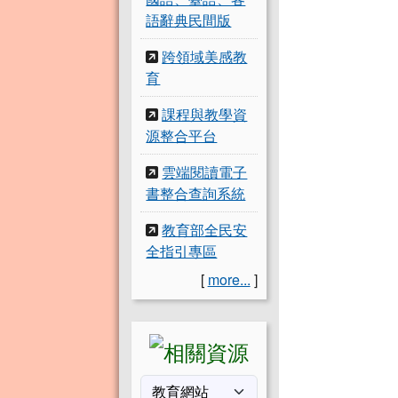
語辭典民間版
跨領域美感教
育
課程與教學資
源整合平台
雲端閱讀電子
書整合查詢系統
教育部全民安
全指引專區
[
more...
]