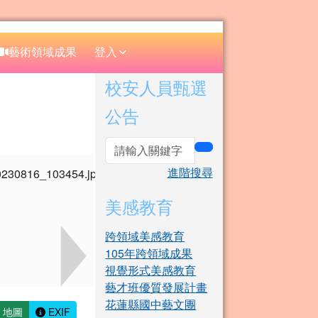
⏸
藝術領域成果
登入
右邊區域內容
校安人員甄選
公告
search
進階搜尋
美感教育
跨領域美感教育
105年跨領域成果
視覺形式美感教育
藝才班優質發展計畫
花蓮縣國中藝文團
地圖
EXIF