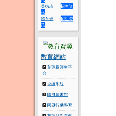
美術班
招生資
訊
體育班
招生資
訊
教育網站
花蓮親師生平
台
全誼系統
國風圖書館
國風行動學習
花蓮縣教育處