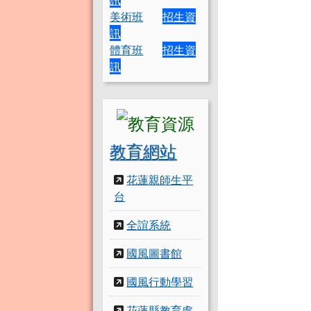
美術班
招生資
訊
體育班
招生資
訊
教育網站
花蓮親師生平
台
全誼系統
國風圖書館
國風行動學習
花蓮縣教育處