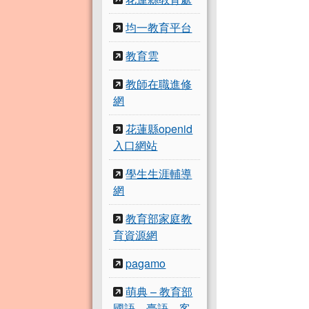
均一教育平台
教育雲
教師在職進修
網
花蓮縣openid
入口網站
學生生涯輔導
網
教育部家庭教
育資源網
pagamo
萌典 – 教育部
國語、臺語、客