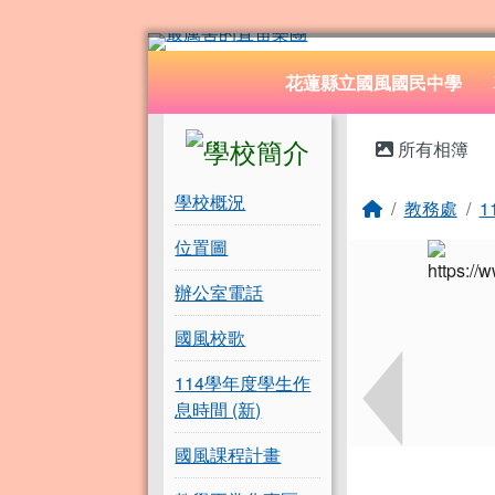
花蓮縣立國風國民中學
跳至主內容區
導覽列
花蓮縣立國風國民中學
頁尾區域
左邊區域內容
主內容
所有相簿
學校概況
回首頁
教務處
1
位置圖
辦公室電話
國風校歌
114學年度學生作
息時間 (新)
國風課程計畫