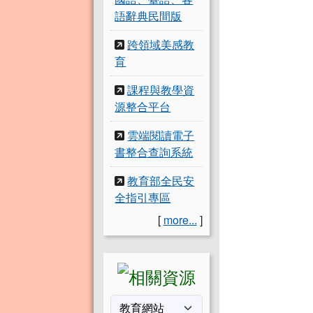
語辭典民間版
跨領域美感教
育
課程與教學資
源整合平台
雲端閱讀電子
書整合查詢系統
教育部全民安
全指引專區
[
more...
]