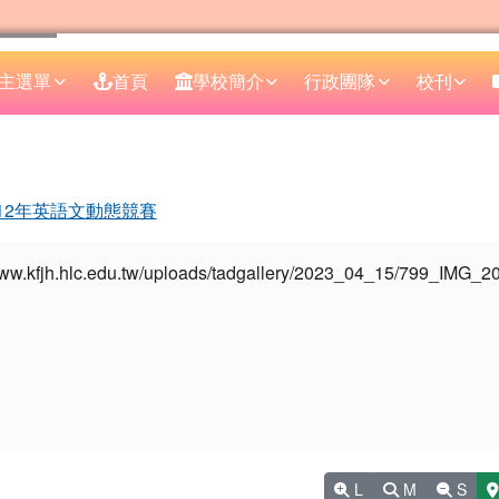
主選單
首頁
學校簡介
行政團隊
校刊
區域
12年英語文動態競賽
L
M
S