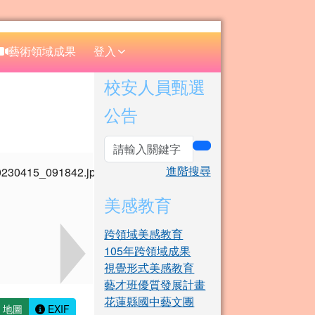
⏸
藝術領域成果
登入
右邊區域內容
校安人員甄選
公告
search
進階搜尋
美感教育
跨領域美感教育
105年跨領域成果
視覺形式美感教育
藝才班優質發展計畫
花蓮縣國中藝文團
地圖
EXIF