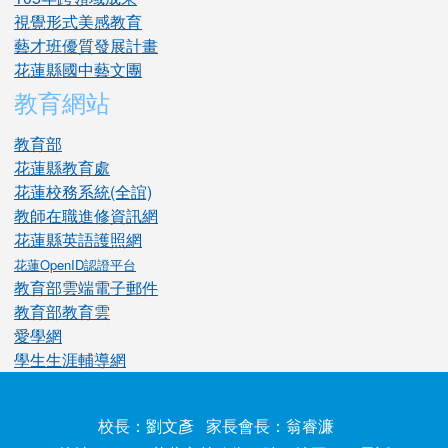
視覺形式美感教育
藝才班優質發展計畫
花蓮縣國中藝文團
教育網站
教育部
花蓮縣教育處
花蓮校務系統(全誼)
教師在職進修資訊網
花蓮縣英語護照網
花蓮OpenID認證平台
教育部雲端電子郵件
教育部教育雲
愛學網
學生生涯輔導網
校長：劉文彥 家長會長：翁睿濂