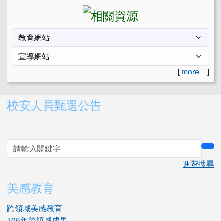
[
more...
]
右邊區域內容
校安人員甄選公告
sea
進階搜尋
美感教育
跨領域美感教育
105年跨領域成果