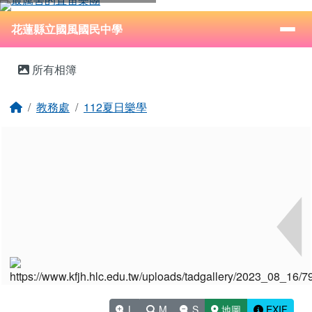
花蓮縣立國風國民中學
跳至主內容區
導覽列
⏸
花蓮縣立國風國民中學
頁尾區域
主內容區域
所有相簿
回首頁
教務處
112夏日樂學
L
M
S
地圖
EXIF