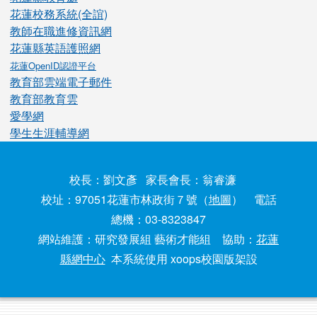
花蓮校務系統(全誼)
教師在職進修資訊網
花蓮縣英語護照網
花蓮OpenID認證平台
教育部雲端電子郵件
教育部教育雲
愛學網
學生生涯輔導網
校長：劉文彥 家長會長：翁睿濂
校址：97051花蓮市林政街７號（
地圖
） 電話
總機：03-8323847
網站維護：研究發展組 藝術才能組 協助：
花蓮
縣網中心
本系統使用 xoops校園版架設