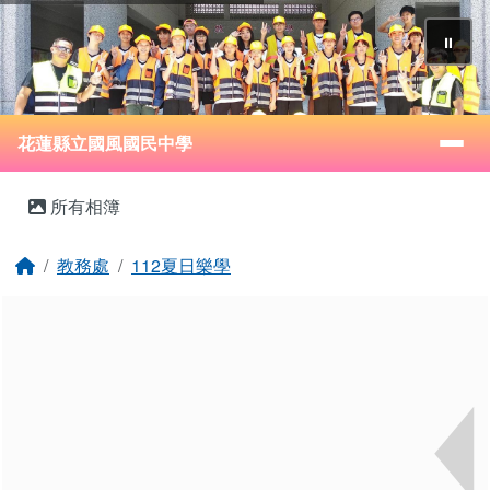
花蓮縣立國風國民中學
跳至主內容區
⏸
導覽列
花蓮縣立國風國民中學
頁尾區域
主內容區域
所有相簿
回首頁
教務處
112夏日樂學