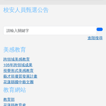
右邊區域內容
校安人員甄選公告
sea
進階搜尋
美感教育
跨領域美感教育
105年跨領域成果
視覺形式美感教育
藝才班優質發展計畫
花蓮縣國中藝文團
教育網站
教育部
花蓮縣教育處