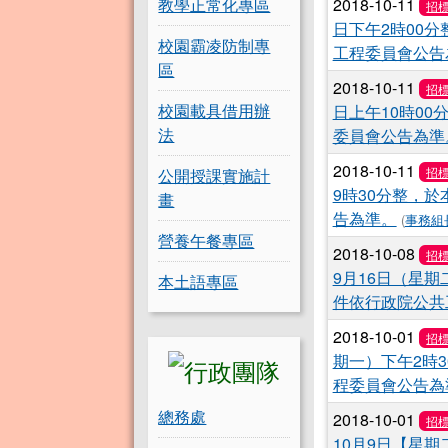
教學正常化專區
2018-10-11
招
日下午2時00
校園霸凌防制專
工程委員會公告
區
2018-10-11
招
校園載具借用辦
日上午10時0
法
委員會公告為準
2018-10-11
招
公開授課實施計
9時30分整，
畫
告為準。
(
事務組
營養午餐專區
2018-10-08
招
9月16日（星
本土語專區
件依行政院公共
2018-10-01
招
期一）下午2時
程委員會公告為
總務處
2018-10-01
招
10月9日【星