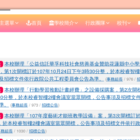
主選單
首頁
學校簡介
行政團隊
校刊
區域
表
本校辦理「公益信託華孚科技社會慈善基金贊助花蓮縣中小學
標
第1次開標訂於107年10月24日下午3時30分整，於本校睿智
及招標文件依行政院公共工程委員會公告為準。
(
事務組長
/ 976 /
本校辦理「行動學習推動計畫經費」之設備採購案，第2次開標訂
標
時00分整，於本校睿智樓2樓會議室當眾開標，公告事項及招標文
準。
(
事務組長
/ 973 /
招標公告
)
本校辦理「107年度藝術才能班教學設備」案，第3次開標訂於1
標
整，於本校睿智樓2樓會議室當眾開標，公告事項及招標文件依行
事務組長
/ 1030 /
招標公告
)