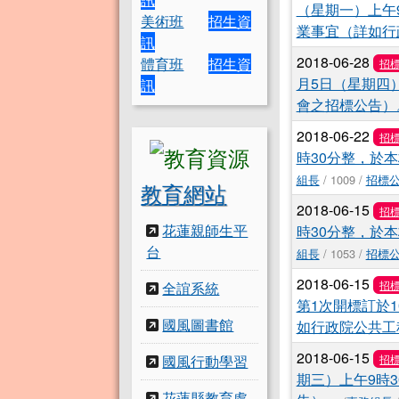
（星期一）上午
美術班
招生資
業事宜（詳如行
訊
2018-06-28
體育班
招生資
招
月5日（星期四
訊
會之招標公告）
2018-06-22
招
時30分整，於
組長
/ 1009 /
招標
教育網站
2018-06-15
招
花蓮親師生平
時30分整，於
台
組長
/ 1053 /
招標
2018-06-15
招
全誼系統
第1次開標訂於1
國風圖書館
如行政院公共工
2018-06-15
國風行動學習
招
期三）上午9時
花蓮縣教育處