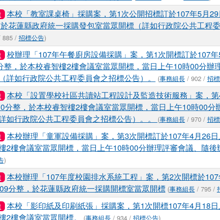
本校「教室課桌椅」採購案，第1次公開招標訂於107年5月2
標
整，於花蓮縣政府統一採購發包室當眾開標（詳如行政院公共工程
 885 /
招標公告
)
校辦理「107年午餐廚房設備採購」案，第1次開標訂於107年
標
0分整，於本校睿智樓2樓會議室當眾開標，當日上午10時00分辦
（詳如行政院公共工程委員會之招標公告）。
(
事務組長
/ 902 /
招標
本校「設置學校社區共讀站工程設計及監造技術服務」案，第4
標
時30分整，於本校睿智樓2樓會議室當眾開標，當日上午10時00
詳如行政院公共工程委員會之招標公告）。。
(
事務組長
/ 970 /
招標
本校辦理「童軍設備採購」案，第3次開標訂於107年4月26日
標
樓2樓會議室當眾開標，當日上午10時00分辦理評審會議、隨後
告
)
本校辦理「107年度校園排水系統工程」案，第2次開標於107
標
時09分整，於花蓮縣政府統一採購開標室當眾開標
(
事務組長
/ 795 /
本校「影印紙及印刷紙張」採購案，第1次開標107年4月18日
標
樓2樓會議室當眾開標。
(
事務組長
/ 934 /
招標公告
)