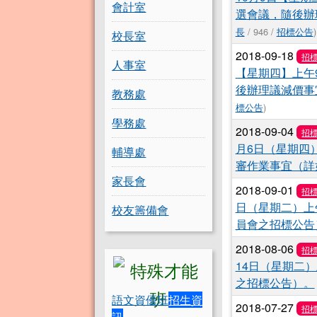
會計室
選會議，隨後辦
長
/ 946 /
招標公告
)
校長室
2018-09-18
招
人事室
【星期四】上午
後辦理議減價事
教務處
標公告
)
學務處
2018-09-04
招
月6日（星期四
輔導處
審作業事宜（詳
家長會
2018-09-01
招
日（星期二）上
校友籌備會
員會之招標公告
2018-08-06
招
14日（星期二
之招標公告）。
語文資優班
招生資
2018-07-27
招
訊