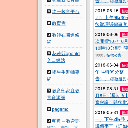
告）。
(
事務組長
/
2018-06-15
均一教育平台
招
四）上午9時3
教育雲
後辦理議價事宜
2018-06-06
教師在職進修
招
次開標107年
網
10時10分辦
花蓮縣openid
1000 /
招標公告
)
入口網站
2018-06-04
招
午14時09分
學生生涯輔導
告）。
網
(
事務組長
/
2018-05-31
招
教育部家庭教
月8日【星期五
育資源網
審會議、隨後辦
pagamo
2018-05-31
招
一）下午2時整
萌典 – 教育部
議價事宜（詳如
國語、臺語、客