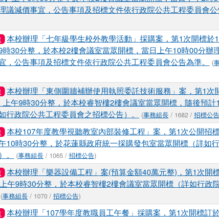
理議減價事宜，公告事項及招標文件依行政院公共工程委員會公
本校辦理「七年級學生校外教學活動」採購案，第1次開標於10
標
9時30分整，於本校2樓會議室當眾開標，當日上午10時00分辦
宜，公告事項及招標文件依行政院公共工程委員會公告為準。
(
本校辦理「東側圍牆補辦使用執照委託技術服務」案，第1次開
標
）上午9時30分整，於本校睿智樓2樓會議室當眾開標，隨後預計1
如行政院公共工程委員會之招標公告）。
(
事務組長
/ 1682 /
招標公
本校107年度教學視聽教室內部裝修工程」案，第1次公開招標訂
標
午10時30分整，於花蓮縣政府統一採購發包室當眾開標（詳如
）。
(
事務組長
/ 1065 /
招標公告
)
本校辦理「樂器設備工程」案(預算金額40萬元整)，第1次開標
標
）上午9時30分整，於本校睿智樓2樓會議室當眾開標（詳如行政
(
事務組長
/ 1070 /
招標公告
)
本校辦理「107學年度教職員工午餐」採購案，第1次開標訂於1
標