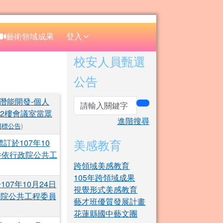
⏸
藝術領域成果
登入
右邊區域內容
校安人員甄選
公告
潛能開發-個人
search
樓2樓會議室當眾
進階搜尋
招標公告
)
美感教育
於107年10
件依行政院公共工
跨領域美感教育
105年跨領域成果
07年10月24日
視覺形式美感教育
政院公共工程委員
藝才班優質發展計畫
花蓮縣國中藝文團