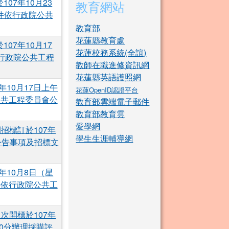
07年10月23
教育網站
件依行政院公共
教育部
花蓮縣教育處
07年10月17
花蓮校務系統(全誼)
行政院公共工程
教師在職進修資訊網
花蓮縣英語護照網
年10月17日上午
花蓮OpenID認證平台
公共工程委員會公
教育部雲端電子郵件
教育部教育雲
愛學網
招標訂於107年
學生生涯輔導網
公告事項及招標文
年10月8日（星
件依行政院公共工
次開標於107年
30分辦理採購評