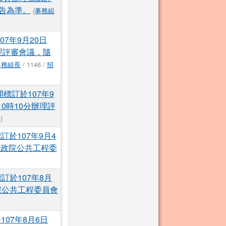
告為準。
(
事務組
7年9月20日
理評審會議，隨
事務組長
/ 1146 /
招
標訂於107年9
0時10分辦理評
告
)
於107年9月4
行政院公共工程委
訂於107年8月
院公共工程委員會
07年8月6日