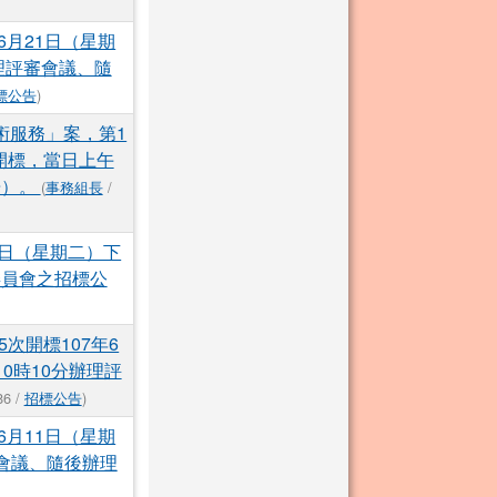
6月21日（星期
理評審會議、隨
標公告
)
術服務」案，第1
眾開標，當日上午
告）。
(
事務組長
/
2日（星期二）下
委員會之招標公
次開標107年6
0時10分辦理評
86 /
招標公告
)
6月11日（星期
會議、隨後辦理