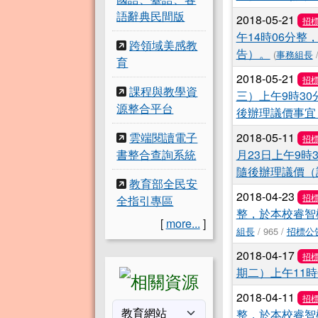
語辭典民間版
2018-05-21
招
午14時06分
跨領域美感教
告）。
(
事務組長
/
育
2018-05-21
招
課程與教學資
三）上午9時3
源整合平台
後辦理議價事宜
雲端閱讀電子
2018-05-11
招
書整合查詢系統
月23日上午9
隨後辦理議價（
教育部全民安
2018-04-23
招
全指引專區
整，於本校睿智
[
more...
]
組長
/ 965 /
招標公
2018-04-17
招
期二）上午11
2018-04-11
招
整，於本校睿智