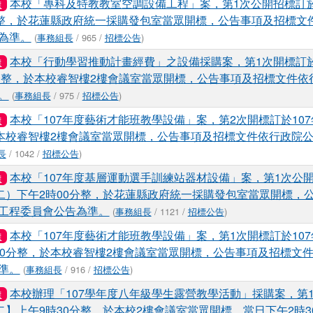
本校「專科及特教教室空調設備工程」案，第1次公開招標訂於1
標
分整，於花蓮縣政府統一採購發包室當眾開標，公告事項及招標文
為準。
(
事務組長
/ 965 /
招標公告
)
本校「行動學習推動計畫經費」之設備採購案，第1次開標訂於1
標
0分整，於本校睿智樓2樓會議室當眾開標，公告事項及招標文件依
。
(
事務組長
/ 975 /
招標公告
)
本校「107年度藝術才能班教學設備」案，第2次開標訂於107
標
於本校睿智樓2樓會議室當眾開標，公告事項及招標文件依行政院
長
/ 1042 /
招標公告
)
本校「107年度基層運動選手訓練站器材設備」案，第1次公開
標
期二）下午2時00分整，於花蓮縣政府統一採購發包室當眾開標，
工程委員會公告為準。
(
事務組長
/ 1121 /
招標公告
)
本校「107年度藝術才能班教學設備」案，第1次開標訂於107
標
30分整，於本校睿智樓2樓會議室當眾開標，公告事項及招標文
準。
(
事務組長
/ 916 /
招標公告
)
本校辦理「107學年度八年級學生露營教學活動」採購案，第1
標
期二】上午9時30分整，於本校2樓會議室當眾開標，當日下午2時