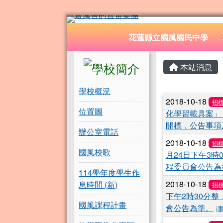
花蓮縣立國風國民中學
跳至主內容區
導覽列
花蓮縣立國風國民中學
頁尾區域
左邊區域內容
主內容
本站消息
學校概況
文章列
2018-10-18
招
位置圖
化學習載具案」，
開標，公告事項
辦公室電話
2018-10-18
招
國風校歌
月24日下午3
程委員會公告為
114學年度學生作
2018-10-18
息時間 (新)
招
下午2時30分
國風課程計畫
會公告為準。
(