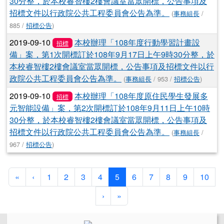
30分整，於本校睿智樓2樓會議室當眾開標，公告事項及
招標文件以行政院公共工程委員會公告為準。
(
事務組長
/
885 /
招標公告
)
2019-09-10
本校辦理「108年度行動學習計畫設
招標
備」案，第1次開標訂於108年9月17日上午9時30分整，於
本校睿智樓2樓會議室當眾開標，公告事項及招標文件以行
政院公共工程委員會公告為準。
(
事務組長
/ 953 /
招標公告
)
2019-09-10
本校辦理「108年度原住民學生發展多
招標
元智能設備」案，第2次開標訂於108年9月11日上午10時
30分整，於本校睿智樓2樓會議室當眾開標，公告事項及
招標文件以行政院公共工程委員會公告為準。
(
事務組長
/
967 /
招標公告
)
第一頁
上一頁
(目前頁次)
«
‹
1
2
3
4
5
6
7
8
9
10
下一頁
最後頁
›
»
左邊區域內容