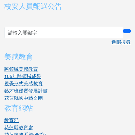
右邊區域內容
校安人員甄選公告
sea
進階搜尋
美感教育
跨領域美感教育
105年跨領域成果
視覺形式美感教育
藝才班優質發展計畫
花蓮縣國中藝文團
教育網站
教育部
花蓮縣教育處
花蓮校務系統(全誼)