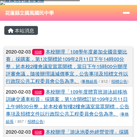
花蓮縣立國風國民中學
跳至主內容區
導覽列
⏸
花蓮縣立國風國民中學
頁尾區域
主內容區域
本站消息
文章列表
2020-02-03
本校辦理「108學年度參加全國音樂比
招標
賽」採購案，第1次開標於109年2月11日下午14時00分
整，於本校2樓會議室當眾開標，當日下午15時00分辦理
評審會議，隨後辦理議減價事宜，公告事項及招標文件以
行政院公共工程委員會公告為準。
(
事務組長
/ 812 /
招標公告
)
2020-02-03
本校辦理「109年度體育班游泳組移地
招標
訓練交通車租賃」採購案，第1次開標訂於109年2月11日
上午9時30分整，於本校睿智樓2樓會議室當眾開標，公告
事項及招標文件以行政院公共工程委員會公告為準。
(
事務
組長
/ 857 /
招標公告
)
2020-02-03
本校辦理「游泳池委外經營管理」採購
招標