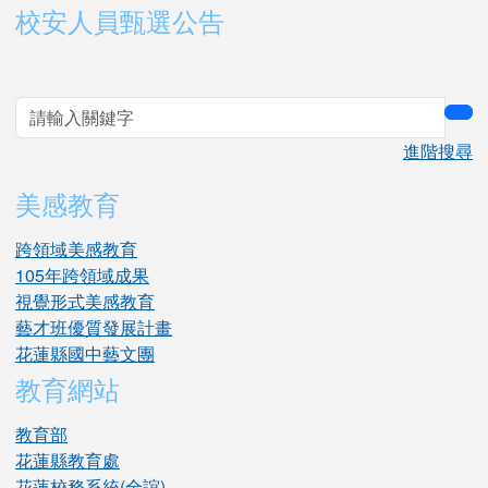
右邊區域內容
校安人員甄選公告
sea
進階搜尋
美感教育
跨領域美感教育
105年跨領域成果
視覺形式美感教育
藝才班優質發展計畫
花蓮縣國中藝文團
教育網站
教育部
花蓮縣教育處
花蓮校務系統(全誼)