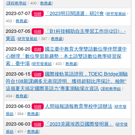
(
課程教學組
/ 400 /
教務處
)
2023-07-07
「2023明日閱讀週」研討會
(
研究發展組
/
招標
402 /
教務處
)
2023-07-05
「B1科技輔助自主學習工作坊(2日)」-
招標
東區
(
研究發展組
/ 387 /
教務處
)
2023-06-20
國立臺中教育大學雙語數位學伴營運中
招標
心辦理「數位學習新趨勢：本土語雙語數位教學研習探
索」臺中場
(
研究發展組
/ 433 /
教務處
)
2023-06-15
國際接軌英語證照，TOEIC Bridge測驗
招標
符合108新課綱多元表現證明、獲得超額比序採計。檢附”
這個夏天搞定國際英語力”專案測驗場次資訊
(
課程教學組
/
434 /
教務處
)
2023-06-03
人間福報讀報教育學校申請辦法
(
研究發
招標
展組
/ 364 /
教務處
)
2023-06-03
「2023克羅埃西亞國際發明展」
(
研究發
招標
展組
/ 401 /
教務處
)