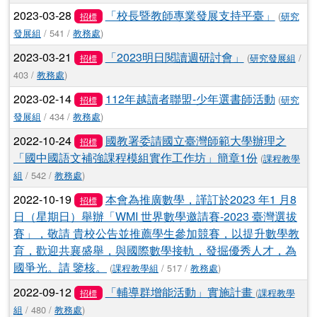
2023-03-28
「校長暨教師專業發展支持平臺」
(
研究
招標
發展組
/ 541 /
教務處
)
2023-03-21
「2023明日閱讀週研討會」
(
研究發展組
/
招標
403 /
教務處
)
2023-02-14
112年越讀者聯盟-少年選書師活動
(
研究
招標
發展組
/ 434 /
教務處
)
2022-10-24
國教署委請國立臺灣師範大學辦理之
招標
「國中國語文補強課程模組實作工作坊」簡章1份
(
課程教學
組
/ 542 /
教務處
)
2022-10-19
本會為推廣數學，謹訂於2023 年1 月8
招標
日（星期日）舉辦「WMI 世界數學邀請賽-2023 臺灣選拔
賽」，敬請 貴校公告並推薦學生參加競賽，以提升數學教
育，歡迎共襄盛舉，與國際數學接軌，發掘優秀人才，為
國爭光。請 鑒核。
(
課程教學組
/ 517 /
教務處
)
2022-09-12
「輔導群增能活動」實施計畫
(
課程教學
招標
組
/ 480 /
教務處
)