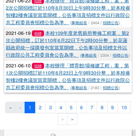
2021-06-23
本校辦理「體育館/場修建工程」案，第
招標
2次公開招標訂於110年6月30日上午9時30分整，於本校睿
智樓2樓會議室當眾開標，公告事項及招標文件以行政院公
共工程委員會招標公告為準。
(
事務組長
/ 2404 /
招標公告
)
2021-06-19
本校109年度老舊廁所整修工程案，第2
招標
次公開招標，訂於110年6月22日下午2時00分整，於花蓮
縣政府統一採購發包室當眾開標，公告事項及招標文件以
行政院公共工程委員會公告為準。
(
事務組長
/ 2304 /
招標公告
)
2021-06-10
本校辦理「體育館/場修建工程」案，第
招標
1次公開招標訂於110年6月23日上午9時30分整，於本校睿
智樓2樓會議室當眾開標，公告事項及招標文件以行政院公
共工程委員會招標公告為準。
(
事務組長
/ 2183 /
招標公告
)
(目前頁次)
«
‹
1
2
3
4
5
6
7
8
9
10
下一頁
最後頁
›
»
左邊區域內容