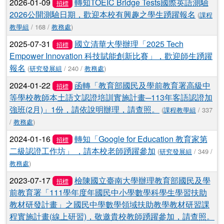
2026-01-09
轉知TOEIC Bridge Tests國際英語測驗
招標
2026公開測驗日期，歡迎本校有興趣之學生踴躍報名
(
課程
教學組
/ 168 /
教務處
)
2025-07-31
國立清華大學辦理「2025 Tech
招標
Empower Innovation 科技賦能創新比賽」，歡迎師生踴躍
報名
(
研究發展組
/ 240 /
教務處
)
2024-01-22
函轉「教育部國民及學前教育署高級中
招標
等學校教師本土語文認證培訓實施計畫─113年客語認證加
強班(2月)」1份，請依說明辦理，請查照。
(
課程教學組
/ 337
/
教務處
)
2024-01-16
轉知「Google for Education 教育家第
招標
二級認證工作坊」 ，請本校老師踴躍參加
(
研究發展組
/ 349 /
教務處
)
2023-07-17
檢陳國立臺南大學辦理教育部國民及學
招標
前教育署「111學年度年國民中小學數學科學生學習扶助
教材研發計畫」之國民中學數學領域扶助教學教材研習課
程實施計畫(線上研習)，敬邀貴校教師踴躍參加，請查照。