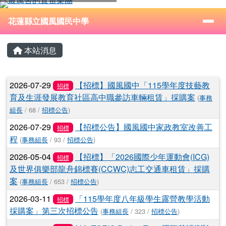
花蓮縣立國風國民中學
跳至主內容區
導覽列
⏸
花蓮縣立國風國民中學
頁尾區域
主內容區域
本站消息
文章列表
2026-07-29
【招標】國風國中「115學年度技藝教
招標
育及生涯發展教育社區高中職參訪車輛租賃」採購案
(
事務
組長
/ 68 /
招標公告
)
2026-07-29
【招標公告】國風國中家政教室改善工
招標
程
(
事務組長
/ 93 /
招標公告
)
2026-05-04
【招標】「2026國際少年運動會(ICG)
招標
及世界俱樂部龍舟錦標賽(CCWC)志工交通車租賃」採購
案
(
事務組長
/ 653 /
招標公告
)
2026-03-11
「115學年度八年級學生露營教學活動
招標
採購案」第三次招標公告
(
事務組長
/ 323 /
招標公告
)