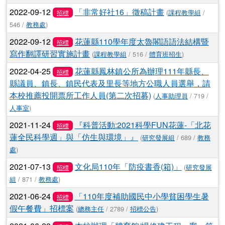
2022-09-12
「非常好社16」徵稿計畫
(
課程教學組
/
招標
546 /
教務處
)
2022-09-12
花蓮縣110學年度太魯閣語語法結構暨
招標
寫作翻譯研習實施計畫
(
課程教學組
/ 516 /
體育班招生
)
2022-04-25
花蓮縣鳳林鎮公所為辦理111年縣長、
招標
縣議員、鎮長、鎮民代表及里長等地方公職人員選舉，請
本校推薦投開票所工作人員(第二次招募)
(
人事助理員
/ 719 /
人事室
)
2021-11-24
『科普活動:2021科學FUN花蓮-「北花
招標
蓮全民科學週」與「仿生與環境」』
(
研究發展組
/ 689 /
教務
處
)
2021-07-13
文化局110年「防疫書香(箱)」
(
研究發展
招標
組
/ 871 /
教務處
)
2021-06-24
「110年度補助國民中小學貧困學生暑
招標
假午餐費」招標案
(
總務主任
/ 2789 /
招標公告
)