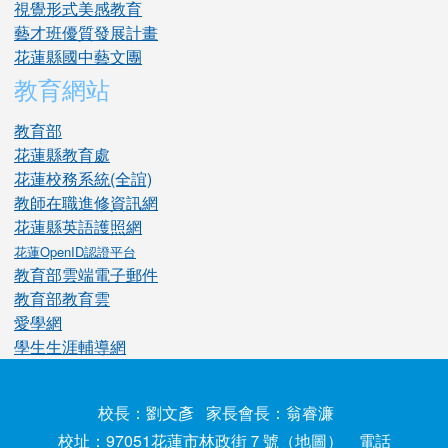
視覺形式美感教育
藝才班優質發展計畫
花蓮縣國中藝文團
教育網站
教育部
花蓮縣教育處
花蓮校務系統(全誼)
教師在職進修資訊網
花蓮縣英語護照網
花蓮OpenID認證平台
教育部雲端電子郵件
教育部教育雲
愛學網
學生生涯輔導網
校長：劉文彥 家長會長：翁睿濂
校址：97051花蓮市林政街７號（
地圖
） 電話