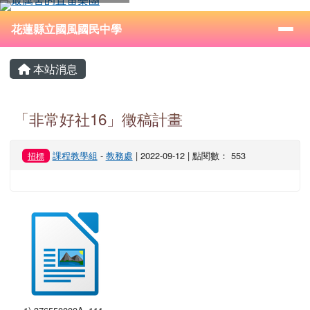
花蓮縣立國風國民中學
跳至主內容區
導覽列
⏸
花蓮縣立國風國民中學
頁尾區域
主內容區域
本站消息
「非常好社16」徵稿計畫
課程教學組
-
教務處
| 2022-09-12 | 點閱數： 553
招標