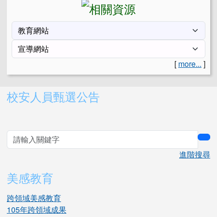
[
more...
]
右邊區域內容
校安人員甄選公告
sea
進階搜尋
美感教育
跨領域美感教育
105年跨領域成果