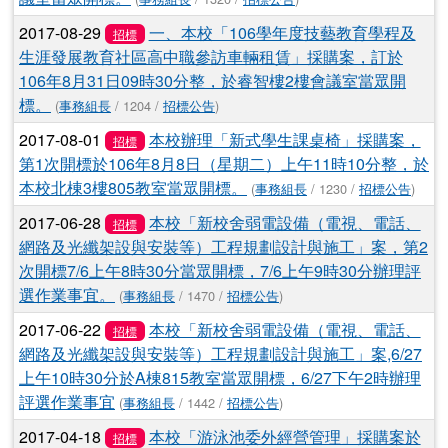
2017-08-29
一、本校「106學年度技藝教育學程及
招標
生涯發展教育社區高中職參訪車輛租賃」採購案，訂於
106年8月31日09時30分整，於睿智樓2樓會議室當眾開
標。
(
事務組長
/ 1204 /
招標公告
)
2017-08-01
本校辦理「新式學生課桌椅」採購案，
招標
第1次開標於106年8月8日（星期二）上午11時10分整，於
本校北棟3樓805教室當眾開標。
(
事務組長
/ 1230 /
招標公告
)
2017-06-28
本校「新校舍弱電設備（電視、電話、
招標
網路及光纖架設與安裝等）工程規劃設計與施工」案，第2
次開標7/6上午8時30分當眾開標，7/6上午9時30分辦理評
選作業事宜。
(
事務組長
/ 1470 /
招標公告
)
2017-06-22
本校「新校舍弱電設備（電視、電話、
招標
網路及光纖架設與安裝等）工程規劃設計與施工」案,6/27
上午10時30分於A棟815教室當眾開標，6/27下午2時辦理
評選作業事宜
(
事務組長
/ 1442 /
招標公告
)
2017-04-18
本校「游泳池委外經營管理」採購案於
招標