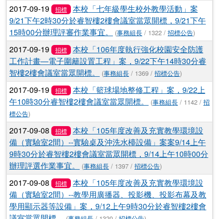
2017-09-19
本校「七年級學生校外教學活動」案
招標
9/21下午2時30分於睿智樓2樓會議室當眾開標，9/21下午
15時00分辦理評審作業事宜。
(
事務組長
/ 1322 /
招標公告
)
2017-09-19
本校「106年度執行強化校園安全防護
招標
工作計畫—電子圍籬設置工程」案，9/22下午14時30分睿
智樓2樓會議室當眾開標。
(
事務組長
/ 1369 /
招標公告
)
2017-09-19
本校「籃球場地整修工程」案，9/22上
招標
午10時30分睿智樓2樓會議室當眾開標。
(
事務組長
/ 1142 /
招
標公告
)
2017-09-08
本校「105年度改善及充實教學環境設
招標
備（實驗室2間）--實驗桌及沖洗水檯設備」案案9/14上午
9時30分於睿智樓2樓會議室當眾開標，9/14上午10時00分
辦理評選作業事宜。
(
事務組長
/ 1397 /
招標公告
)
2017-09-08
本校「105年度改善及充實教學環境設
招標
備（實驗室2間）--教學用廣播器、投影機、投影布幕及教
學用顯示器等設備」案，9/12上午9時30分於睿智樓2樓會
議室當眾開標。
(
事務組長
/ 1320 /
招標公告
)