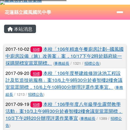
花蓮縣立國風國民中學
跳至主內容區
導覽列
⏸
花蓮縣立國風國民中學
頁尾區域
主內容區域
本站消息
文章列表
2017-10-02
本校「106年精進午餐廚房計劃--國風國
招標
中廚房設備（施）改善案」案，10/17下午2時於縣府統一
採購開標室當眾開標。
(
事務組長
/ 1321 /
招標公告
)
2017-09-20
本校「106年度整建維修游泳池工程設
招標
計及監造技術服務」案10/6上午9時30分於睿智樓2樓會議
室當眾開標，10/6上午10時00分辦理評選作業事宜。
(
事務
組長
/ 1213 /
招標公告
)
2017-09-19
本校「106學年度八年級學生露營教學
招標
活動」案10/3上午9時30分於睿智樓2樓會議室當眾開標，
10/3下午2時20分辦理評選作業事宜
(
事務組長
/ 1389 /
招標公
告
)