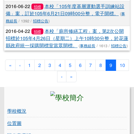
2016-06-22
本校「105年度基層運動選手訓練站設
招標
備」案，訂於105年6月21日09時00分整，電子開標。
(
事
務組長
/ 1392 /
招標公告
)
2016-04-22
本校「廁所修繕工程」案，第2次公開
招標
招標於105年4月26日（星期二）上午10時30分整，於花蓮
縣政府統一採購開標室當眾開標。
(
事務組長
/ 1613 /
招標公告
)
第一頁
上一頁
(目前頁次)
«
‹
1
2
3
4
5
6
7
8
9
10
下一頁
最後頁
›
»
左邊區域內容
學校概況
位置圖