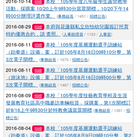
2016-10-14
本校「105學年度八年級學生露營教學
招標
活動」採購案,10/20上午9時30分當眾開標，10/20下午14
時00分辦理評選作業。
(
事務組長
/ 1451 /
招標公告
)
2016-08-29
本府與花蓮縣私立欣怡幼兒園簽訂托育
招標
特約優惠合約，請 查照。
(
人事助理員
/ 1153 /
人事室
)
2016-08-11
本校「105年度基層運動選手訓練站
招標
（跆拳道）設備」案，訂於105年8月16日09時10分整，第
3次電子開標。
(
事務組長
/ 1670 /
招標公告
)
2016-08-11
本校「105年度基層運動選手訓練站
招標
（游泳池）設備」案，訂於105年8月16日09時00分整，第
3次電子開標。
(
事務組長
/ 1467 /
招標公告
)
2016-08-09
本校「105學年度技藝教育學程及生涯
招標
發展教育社區高中職參訪車輛租賃」採購案，第1次開標訂
於8/16上午9時30分於特教會議當眾開標
(
事務組長
/ 1361 /
招
標公告
)
2016-08-04
本校「105年度基層運動選手訓練站
招標
（跆拳道）設備」案，訂於105年8月9日09時10分整，第2