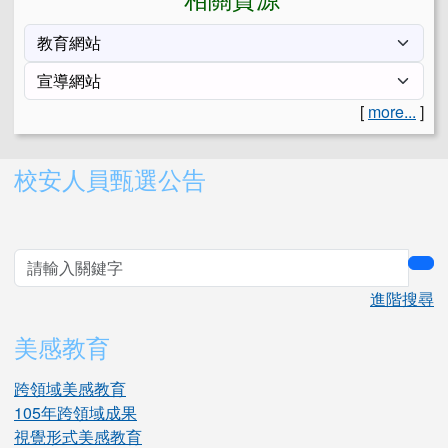
[
more...
]
右邊區域內容
校安人員甄選公告
sea
進階搜尋
美感教育
跨領域美感教育
105年跨領域成果
視覺形式美感教育