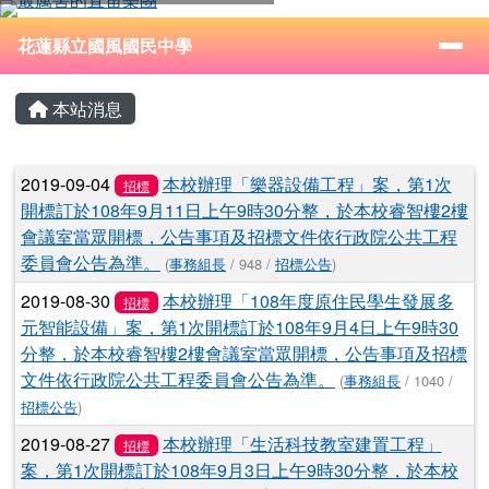
花蓮縣立國風國民中學
跳至主內容區
導覽列
⏸
花蓮縣立國風國民中學
頁尾區域
主內容區域
本站消息
文章列表
2019-09-04
本校辦理「樂器設備工程」案，第1次
招標
開標訂於108年9月11日上午9時30分整，於本校睿智樓2樓
會議室當眾開標，公告事項及招標文件依行政院公共工程
委員會公告為準。
(
事務組長
/ 948 /
招標公告
)
2019-08-30
本校辦理「108年度原住民學生發展多
招標
元智能設備」案，第1次開標訂於108年9月4日上午9時30
分整，於本校睿智樓2樓會議室當眾開標，公告事項及招標
文件依行政院公共工程委員會公告為準。
(
事務組長
/ 1040 /
招標公告
)
2019-08-27
本校辦理「生活科技教室建置工程」
招標
案，第1次開標訂於108年9月3日上午9時30分整，於本校