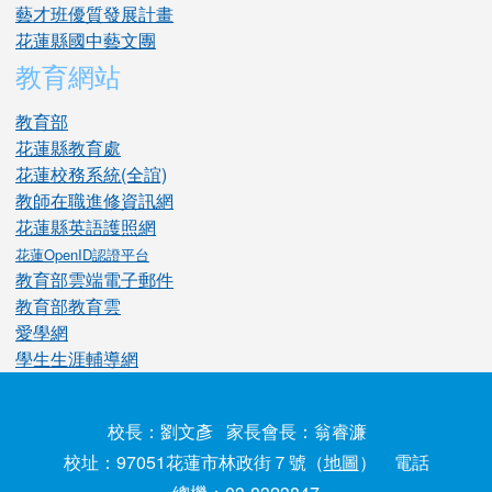
藝才班優質發展計畫
花蓮縣國中藝文團
教育網站
教育部
花蓮縣教育處
花蓮校務系統(全誼)
教師在職進修資訊網
花蓮縣英語護照網
花蓮OpenID認證平台
教育部雲端電子郵件
教育部教育雲
愛學網
學生生涯輔導網
校長：劉文彥 家長會長：翁睿濂
校址：97051花蓮市林政街７號（
地圖
） 電話