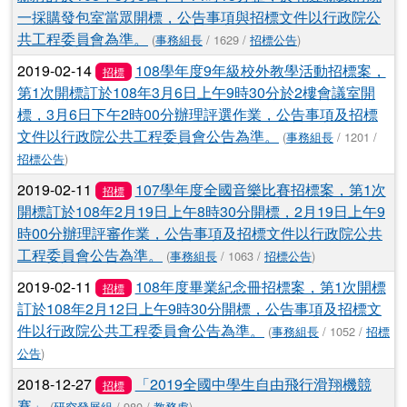
一採購發包室當眾開標，公告事項與招標文件以行政院公
共工程委員會為準。
(
事務組長
/ 1629 /
招標公告
)
2019-02-14
108學年度9年級校外教學活動招標案，
招標
第1次開標訂於108年3月6日上午9時30分於2樓會議室開
標，3月6日下午2時00分辦理評選作業，公告事項及招標
文件以行政院公共工程委員會公告為準。
(
事務組長
/ 1201 /
招標公告
)
2019-02-11
107學年度全國音樂比賽招標案，第1次
招標
開標訂於108年2月19日上午8時30分開標，2月19日上午9
時00分辦理評審作業，公告事項及招標文件以行政院公共
工程委員會公告為準。
(
事務組長
/ 1063 /
招標公告
)
2019-02-11
108年度畢業紀念冊招標案，第1次開標
招標
訂於108年2月12日上午9時30分開標，公告事項及招標文
件以行政院公共工程委員會公告為準。
(
事務組長
/ 1052 /
招標
公告
)
2018-12-27
「2019全國中學生自由飛行滑翔機競
招標
賽」
(
研究發展組
/ 980 /
教務處
)