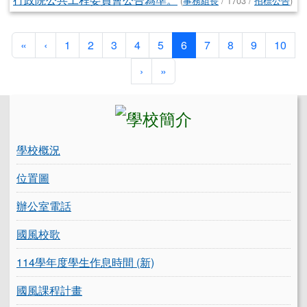
(
事務組長
/ 1703 /
招標公告
)
第一頁
上一頁
(目前頁次)
«
‹
1
2
3
4
5
6
7
8
9
10
下一頁
最後頁
›
»
左邊區域內容
學校概況
位置圖
辦公室電話
國風校歌
114學年度學生作息時間 (新)
國風課程計畫