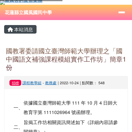
花蓮縣立國風國民中學
跳至主內容區
導覽列
⏸
花蓮縣立國風國民中學
頁尾區域
主內容區域
本站消息
國教署委請國立臺灣師範大學辦理之「國
中國語文補強課程模組實作工作坊」簡章1
份
課程教學組
-
教務處
| 2022-10-24 | 點閱數： 548
招標
依據國立臺灣師範大學 111 年 10 月 4 日師大
一、
教育字第 1111026964 號函辦理。
旨揭工作坊相關資訊簡述如下（詳細內容請參
二、
閱簡章）：