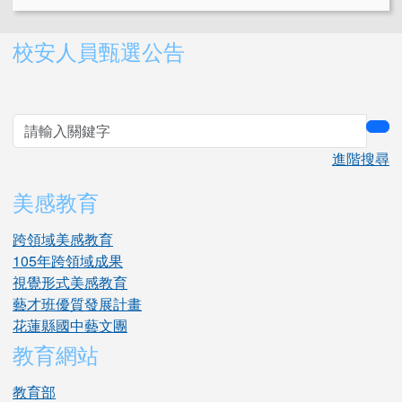
右邊區域內容
校安人員甄選公告
sea
進階搜尋
美感教育
跨領域美感教育
105年跨領域成果
視覺形式美感教育
藝才班優質發展計畫
花蓮縣國中藝文團
教育網站
教育部