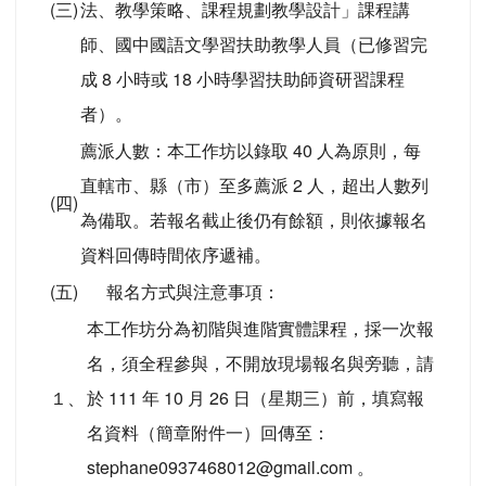
(三)
法、教學策略、課程規劃教學設計」課程講
師、國中國語文學習扶助教學人員（已修習完
成 8 小時或 18 小時學習扶助師資研習課程
者）。
薦派人數：本工作坊以錄取 40 人為原則，每
直轄市、縣（市）至多薦派 2 人，超出人數列
(四)
為備取。若報名截止後仍有餘額，則依據報名
資料回傳時間依序遞補。
(五)
報名方式與注意事項：
本工作坊分為初階與進階實體課程，採一次報
名，須全程參與，不開放現場報名與旁聽，請
１、
於 111 年 10 月 26 日（星期三）前，填寫報
名資料（簡章附件一）回傳至：
stephane0937468012@gmail.com 。