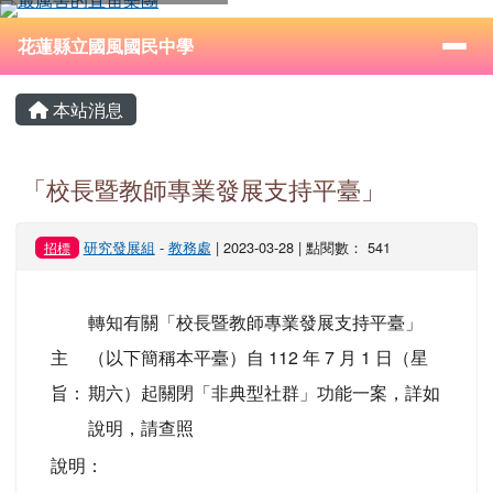
花蓮縣立國風國民中學
跳至主內容區
導覽列
⏸
花蓮縣立國風國民中學
頁尾區域
主內容區域
本站消息
「校長暨教師專業發展支持平臺」
研究發展組
-
教務處
| 2023-03-28 | 點閱數： 541
招標
轉知有關「校長暨教師專業發展支持平臺」
主
（以下簡稱本平臺）自 112 年 7 月 1 日（星
旨：
期六）起關閉「非典型社群」功能一案，詳如
說明，請查照
說明：