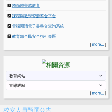
跨領域美感教育
課程與教學資源整合平台
雲端閱讀電子書整合查詢系統
教育部全民安全指引專區
[
more...
]
[
more...
]
右邊區域內容
校安人員甄選公告