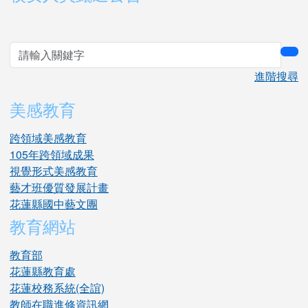
sea
進階搜尋
美感教育
跨領域美感教育
105年跨領域成果
視覺形式美感教育
藝才班優質發展計畫
花蓮縣國中藝文團
教育網站
教育部
花蓮縣教育處
花蓮校務系統(全誼)
教師在職進修資訊網