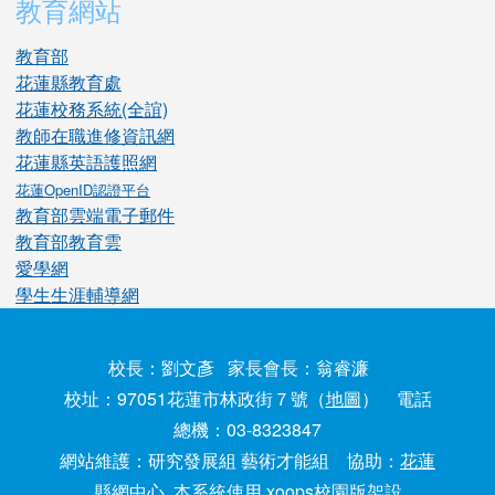
教育網站
教育部
花蓮縣教育處
花蓮校務系統(全誼)
教師在職進修資訊網
花蓮縣英語護照網
花蓮OpenID認證平台
教育部雲端電子郵件
教育部教育雲
愛學網
學生生涯輔導網
校長：劉文彥 家長會長：翁睿濂
校址：97051花蓮市林政街７號（
地圖
） 電話
總機：03-8323847
網站維護：研究發展組 藝術才能組 協助：
花蓮
縣網中心
本系統使用 xoops校園版架設