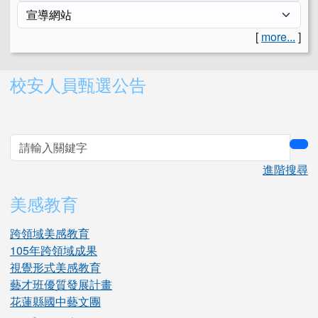
[
more...
]
右邊區域內容
校安人員甄選公告
sea
進階搜尋
美感教育
跨領域美感教育
105年跨領域成果
視覺形式美感教育
藝才班優質發展計畫
花蓮縣國中藝文團