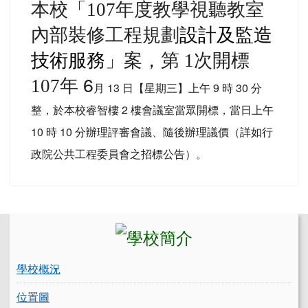
年度教學視聽教室
本校
「107
內部裝修工程規劃
設計及監造
技術服務
」案
，第 1
次開標
年 6
107
月 13 日【星期三】上午 9 時 30 分
整，於本校睿智樓 2 樓會議室當眾開標，當日上午
10 時 10 分辦理評審會議、隨後辦理議價（詳如行
政院公共工程委員會之招標公告）。
左邊區域內容
學校概況
位置圖