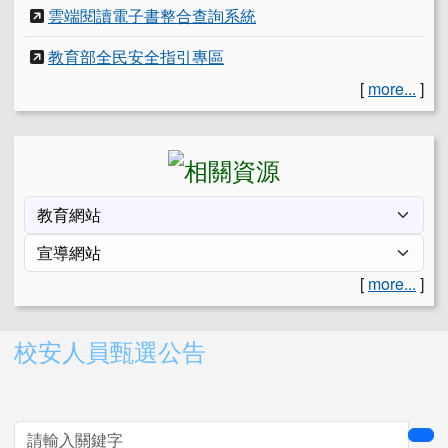
雲端閱讀電子書整合查詢系統
教育部全民安全指引專區
[
more...
]
[
more...
]
右邊區域內容
校安人員甄選公告
sea