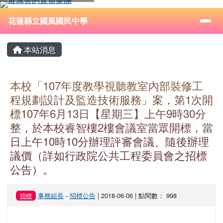
花蓮縣立國風國民中學
跳至主內容區
導覽列
⏸
花蓮縣立國風國民中學
頁尾區域
主內容區域
本站消息
本校「107年度教學視聽教室內部裝修工
程規劃設計及監造技術服務」案，第1次開
標107年6月13日【星期三】上午9時30分
整，於本校睿智樓2樓會議室當眾開標，當
日上午10時10分辦理評審會議、隨後辦理
議價（詳如行政院公共工程委員會之招標
公告）。
事務組長
-
招標公告
| 2018-06-06 | 點閱數： 998
招標