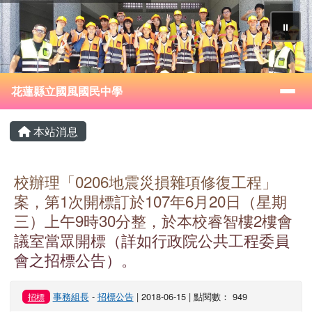
花蓮縣立國風國民中學
跳至主內容區
⏸
導覽列
花蓮縣立國風國民中學
頁尾區域
主內容區域
本站消息
校辦理「0206地震災損雜項修復工程」
案，第1次開標訂於107年6月20日（星期
三）上午9時30分整，於本校睿智樓2樓會
議室當眾開標（詳如行政院公共工程委員
會之招標公告）。
事務組長
-
招標公告
| 2018-06-15 | 點閱數： 949
招標