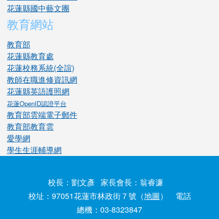
花蓮縣國中藝文團
教育網站
教育部
花蓮縣教育處
花蓮校務系統(全誼)
教師在職進修資訊網
花蓮縣英語護照網
花蓮OpenID認證平台
教育部雲端電子郵件
教育部教育雲
愛學網
學生生涯輔導網
校長：劉文彥 家長會長：翁睿濂
校址：97051花蓮市林政街７號（
地圖
） 電話
總機：03-8323847