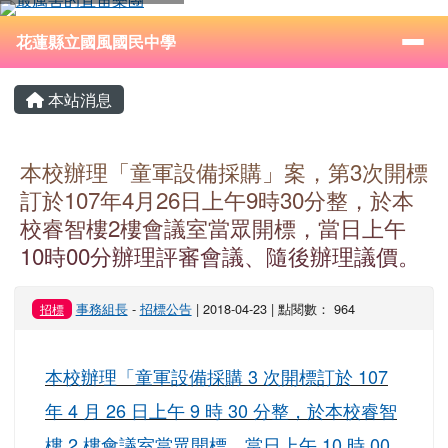
花蓮縣立國風國民中學
跳至主內容區
導覽列
⏸
花蓮縣立國風國民中學
頁尾區域
主內容區域
本站消息
本校辦理「童軍設備採購」案，第3次開標
訂於107年4月26日上午9時30分整，於本
校睿智樓2樓會議室當眾開標，當日上午
10時00分辦理評審會議、隨後辦理議價。
事務組長
-
招標公告
| 2018-04-23 | 點閱數： 964
招標
本校辦理「童軍設備採購 3 次開標訂於 107
年 4 月 26 日上午 9 時 30 分整，於本校睿智
樓 2 樓會議室當眾開標，當日上午 10 時 00