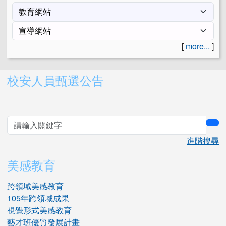
[
more...
]
右邊區域內容
校安人員甄選公告
sea
進階搜尋
美感教育
跨領域美感教育
105年跨領域成果
視覺形式美感教育
藝才班優質發展計畫