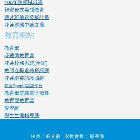
105年跨領域成果
視覺形式美感教育
藝才班優質發展計畫
花蓮縣國中藝文團
教育網站
教育部
花蓮縣教育處
花蓮校務系統(全誼)
教師在職進修資訊網
花蓮縣英語護照網
花蓮OpenID認證平台
教育部雲端電子郵件
教育部教育雲
愛學網
學生生涯輔導網
校長：劉文彥 家長會長：翁睿濂