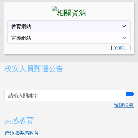
[
more...
]
右邊區域內容
校安人員甄選公告
sea
進階搜尋
美感教育
跨領域美感教育