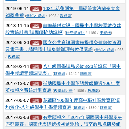
2019-06-11
108年花蓮縣第二屆硬筆書法蘭亭大會
調查
頒獎典禮
(
藝術才能組
/ 1003 /
教務處
)
2018-11-15
前瞻基礎建設－國民中小學校園數位建
調查
設實施計畫(請導師協助填報)
(
研究發展組
/ 1189 /
榮譽榜
)
2018-05-30
國立公共資訊圖書館提供免費數位資源
調查
及電子書，請踴躍申請集體辦理數位借閱證
(
藝術才能組
/ 935
/
教務處
)
2018-02-14
八年級同學請務必於3/23前填寫『國中
調查
學生就讀意願調查表』
(
輔導組
/ 1242 /
輔導處
)
2017-12-07
補助國民中小學英語教師通過106年度
調查
英檢報名費統計調查表
(
教學副組長
/ 1086 /
教務處
)
2017-05-07
花蓮區105學年度高中職社區教育資源
調查
均質化-八年級學生升學意願查表
(
輔導組
/ 1380 /
輔導處
)
2017-03-06
有意願報名「2017年國際國中科學奧林
調查
匹亞競賽」國家代表隊選拔初選測驗，請至教務處研發組