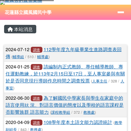
花蓮縣立國風國民中學
跳至主內容區
導覽列
⏸
花蓮縣立國風國民中學
頁尾區域
主內容區域
本站消息
文章列表
2024-07-12
112學年度九年級畢業生進路調查表回
調查
傳
(
輔導組
/ 510 /
輔導處
)
2024-01-25
請編制內正式教師、專任輔導教師、專
調查
任運動教練，於113年2月15日至17日，至人事室參與有關
於是否同意現行導師作息時間之調查投票
(
人事主任
/ 328 /
人
事室
)
2022-06-30
為了解國民中學家長與學生在家庭中的
調查
語言使用狀 況、對語言價值的態度以及學校的語言課程是
否影響族群 語言能力
(
課程教學組
/ 372 /
教務處
)
2020-04-09
108學年度本土語文能力認證統計
(
教學
調查
副組長
/ 843 /
教務處
)