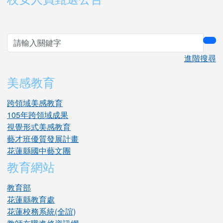
sea
進階搜尋
美感教育
跨領域美感教育
105年跨領域成果
視覺形式美感教育
藝才班優質發展計畫
花蓮縣國中藝文團
教育網站
教育部
花蓮縣教育處
花蓮校務系統(全誼)