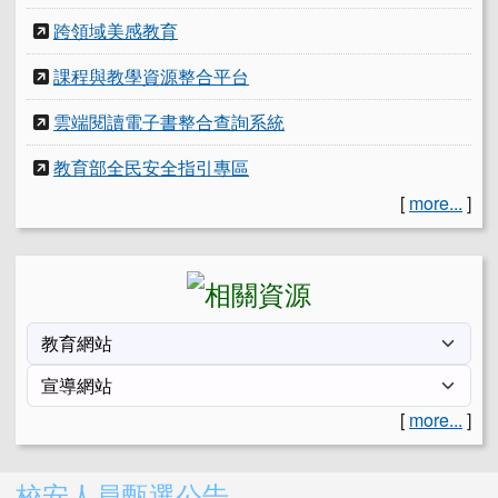
跨領域美感教育
課程與教學資源整合平台
雲端閱讀電子書整合查詢系統
教育部全民安全指引專區
[
more...
]
[
more...
]
右邊區域內容
校安人員甄選公告