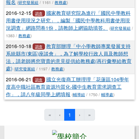
報名
(
研究發展組
/ 1161 /
教務處
)
2016-12-15
國家教育研究院為進行「國民中學教科
調查
用書使用現況之研究」，編製「國民中學教科用書使用現
況調查」網路問卷1份，請教師上網協助填答。
(
研究發展組
/
1383 /
教務處
)
2016-10-18
教育部辦理「中小學教師專業發展支持
調查
系統縣市(東區)座談會」，為了解學校行政人員及教師想
法，請老師將您寶貴的意見提供給教務處(再行彙整給教育
處)
(
研究發展組
/ 1197 /
教務處
)
2016-06-21
國立光復商工辦理理「花蓮區104學年
調查
度高中職社區教育資源均質化-國中生教育需求調查工
作」，請八年級同學上網填報
(
輔導組
/ 1750 /
輔導處
)
(目前頁次)
«
‹
1
›
»
左邊區域內容