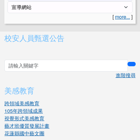
[
more...
]
右邊區域內容
校安人員甄選公告
sea
進階搜尋
美感教育
跨領域美感教育
105年跨領域成果
視覺形式美感教育
藝才班優質發展計畫
花蓮縣國中藝文團