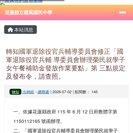
花蓮縣立國風國民中學
跳至主內容區
導覽列
⏸
花蓮縣立國風國民中學
頁尾區域
主內容區域
本站消息
轉知國軍退除役官兵輔導委員會修正「國
軍退除役官兵輔 導委員會辦理榮民就學子
女午餐補助金發放作業要點」第 三點規定
及發布令，請查照。
出納組
-
總務處
| 2026-07-02 | 點閱數： 145
轉知
一、依據花蓮縣政府 115 年 6 月 12 日府教體字第
1150112165 號函辦理。
二、「國軍退除役官兵輔導委員會辦理榮民就學子