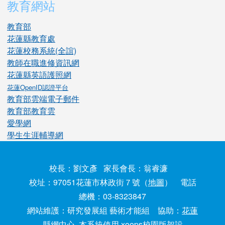
教育網站
教育部
花蓮縣教育處
花蓮校務系統(全誼)
教師在職進修資訊網
花蓮縣英語護照網
花蓮OpenID認證平台
教育部雲端電子郵件
教育部教育雲
愛學網
學生生涯輔導網
校長：劉文彥 家長會長：翁睿濂
校址：97051花蓮市林政街７號（
地圖
） 電話
總機：03-8323847
網站維護：研究發展組 藝術才能組 協助：
花蓮
縣網中心
本系統使用 xoops校園版架設