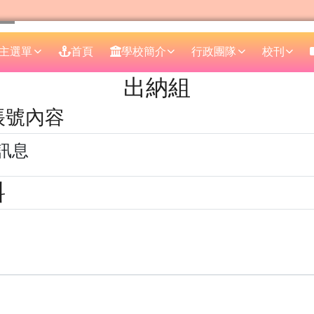
主選單
首頁
學校簡介
行政團隊
校刊
區域
出納組
的帳號內容
訊息
料