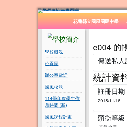
花蓮縣立國風國民中學
跳至主內容區
導覽列
花蓮縣立國風國民中學
頁尾區域
左邊區域內容
主內容
e004 
學校概況
傳送私人
位置圖
統計資
辦公室電話
國風校歌
註冊日期
114學年度學生作
2015/11/16
息時間 (新)
頭銜等級
國風課程計畫