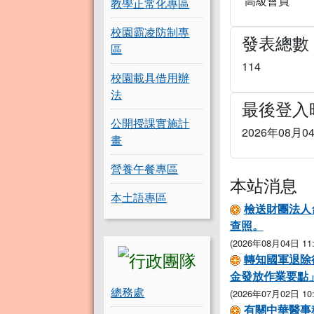
高級會員
教學正常化專區
校園霸凌防制專
發表總數
區
114
校園載具借用辦
法
最後登入
公開授課實施計
2026年08月04
畫
營養午餐專區
本站消息
本土語專區
檢送財團法人
查照。
(2026年08月04日 11:
轉知國軍退除
金發放作業要點
總務處
(2026年07月02日 10:
有關中華醫事