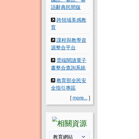
語辭典民間版
跨領域美感教
育
課程與教學資
源整合平台
雲端閱讀電子
書整合查詢系統
教育部全民安
全指引專區
[
more...
]