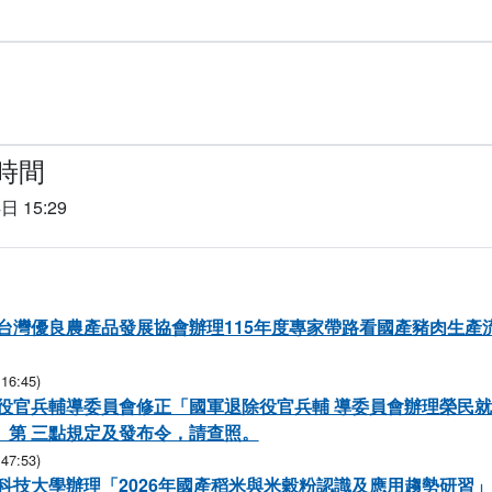
時間
日 15:29
台灣優良農產品發展協會辦理115年度專家帶路看國產豬肉生產
16:45)
役官兵輔導委員會修正「國軍退除役官兵輔 導委員會辦理榮民
」第 三點規定及發布令，請查照。
47:53)
科技大學辦理「2026年國產稻米與米穀粉認識及應用趨勢研習