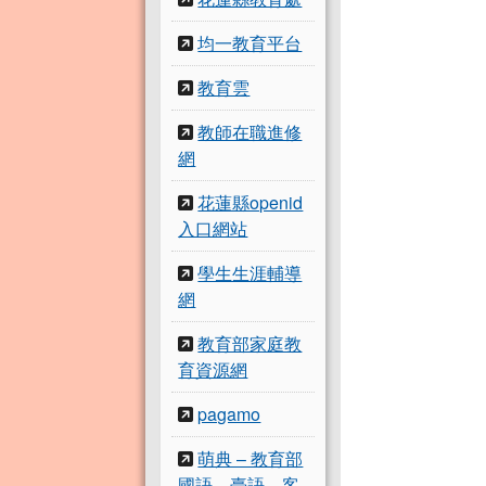
均一教育平台
教育雲
教師在職進修
網
花蓮縣openid
入口網站
學生生涯輔導
網
教育部家庭教
育資源網
pagamo
萌典 – 教育部
國語、臺語、客