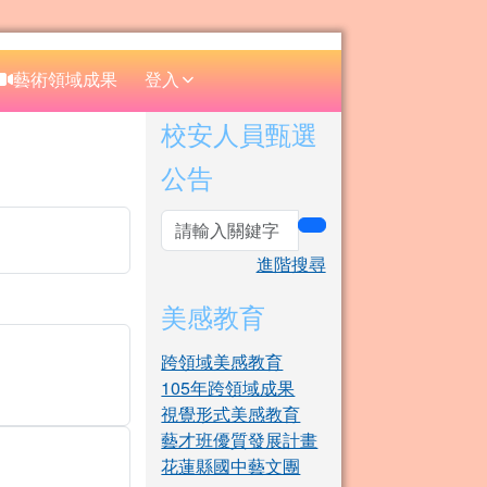
⏸
藝術領域成果
登入
右邊區域內容
校安人員甄選
公告
search
進階搜尋
美感教育
跨領域美感教育
105年跨領域成果
視覺形式美感教育
藝才班優質發展計畫
花蓮縣國中藝文團