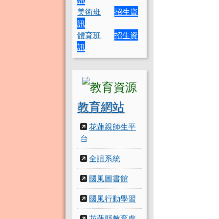
美術班
招生資
訊
體育班
招生資
訊
教育網站
花蓮親師生平
台
全誼系統
國風圖書館
國風行動學習
花蓮縣教育處