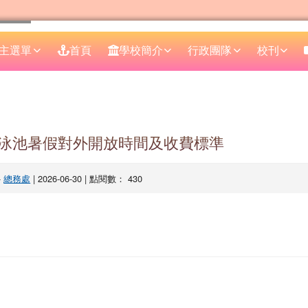
主選單
首頁
學校簡介
行政團隊
校刊
區域
泳池暑假對外開放時間及收費標準
-
總務處
| 2026-06-30 | 點閱數： 430