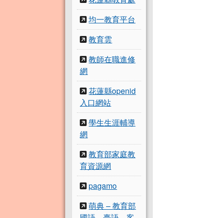
均一教育平台
教育雲
教師在職進修
網
花蓮縣openid
入口網站
學生生涯輔導
網
教育部家庭教
育資源網
pagamo
萌典 – 教育部
國語、臺語、客