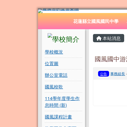
花蓮縣立國風國民中學
跳至主內容區
導覽列
花蓮縣立國風國民中學
頁尾區域
左邊區域內容
主內容
本站消息
學校概況
國風國中游
位置圖
事務組長
公告
辦公室電話
國風校歌
114學年度學生作
息時間 (新)
國風課程計畫