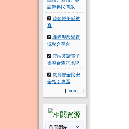
語辭典民間版
跨領域美感教
育
課程與教學資
源整合平台
雲端閱讀電子
書整合查詢系統
教育部全民安
全指引專區
[
more...
]