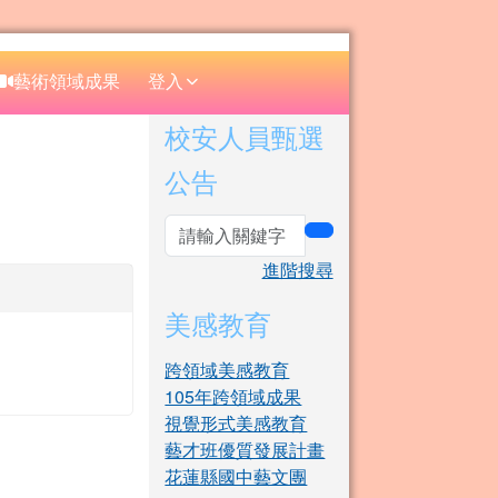
⏸
藝術領域成果
登入
右邊區域內容
校安人員甄選
公告
search
進階搜尋
美感教育
跨領域美感教育
105年跨領域成果
視覺形式美感教育
藝才班優質發展計畫
花蓮縣國中藝文團