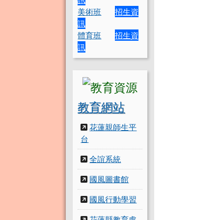
美術班
招生資
訊
體育班
招生資
訊
教育網站
花蓮親師生平
台
全誼系統
國風圖書館
國風行動學習
花蓮縣教育處