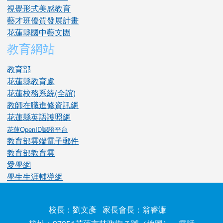
視覺形式美感教育
藝才班優質發展計畫
花蓮縣國中藝文團
教育網站
教育部
花蓮縣教育處
花蓮校務系統(全誼)
教師在職進修資訊網
花蓮縣英語護照網
花蓮OpenID認證平台
教育部雲端電子郵件
教育部教育雲
愛學網
學生生涯輔導網
校長：劉文彥 家長會長：翁睿濂