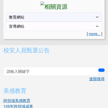
[
more...
]
右邊區域內容
校安人員甄選公告
sea
進階搜尋
美感教育
跨領域美感教育
105年跨領域成果