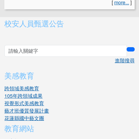
[
more...
]
右邊區域內容
校安人員甄選公告
sea
進階搜尋
美感教育
跨領域美感教育
105年跨領域成果
視覺形式美感教育
藝才班優質發展計畫
花蓮縣國中藝文團
教育網站