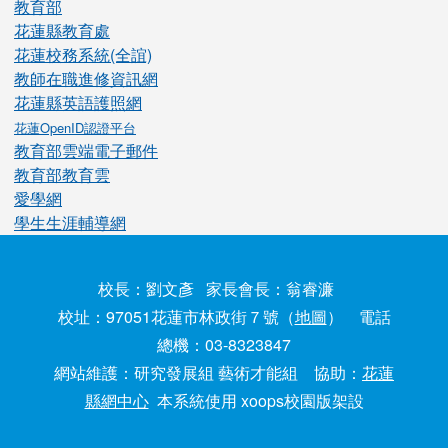
教育部
花蓮縣教育處
花蓮校務系統(全誼)
教師在職進修資訊網
花蓮縣英語護照網
花蓮OpenID認證平台
教育部雲端電子郵件
教育部教育雲
愛學網
學生生涯輔導網
校長：劉文彥 家長會長：翁睿濂
校址：97051花蓮市林政街７號（
地圖
） 電話
總機：03-8323847
網站維護：研究發展組 藝術才能組 協助：
花蓮
縣網中心
本系統使用 xoops校園版架設