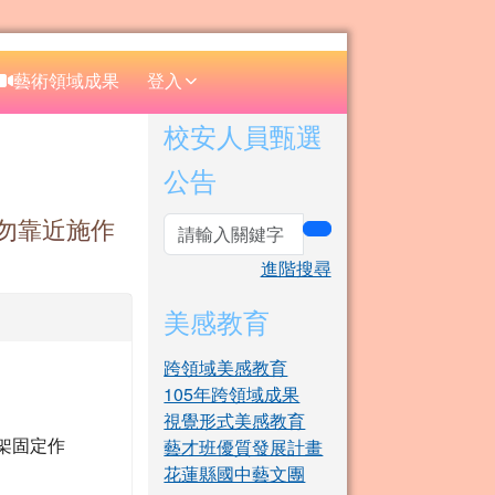
⏸
藝術領域成果
登入
右邊區域內容
校安人員甄選
公告
請勿靠近施作
search
進階搜尋
美感教育
跨領域美感教育
105年跨領域成果
視覺形式美感教育
球架固定作
藝才班優質發展計畫
花蓮縣國中藝文團