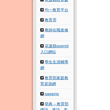
均一教育平台
教育雲
教師在職進修
網
花蓮縣openid
入口網站
學生生涯輔導
網
教育部家庭教
育資源網
pagamo
萌典 – 教育部
國語、臺語、客