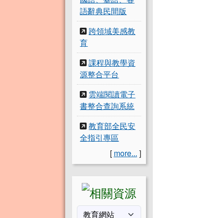
語辭典民間版
跨領域美感教
育
課程與教學資
源整合平台
雲端閱讀電子
書整合查詢系統
教育部全民安
全指引專區
[
more...
]