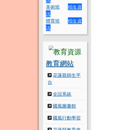
美術班
招生資
訊
體育班
招生資
訊
教育網站
花蓮親師生平
台
全誼系統
國風圖書館
國風行動學習
花蓮縣教育處