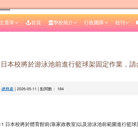
主選單
首頁
學校簡介
行政團隊
校刊
區域
月11日本校將於游泳池前進行籃球架固定作業，
-
總務處
| 2026-05-11 | 點閱數： 184
5 月 11 日本校將於體育館前(靠家政教室)以及游泳池前範圍進行籃