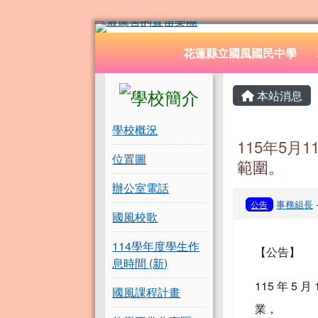
花蓮縣立國風國民中學
跳至主內容區
導覽列
花蓮縣立國風國民中學
頁尾區域
左邊區域內容
主內容
本站消息
學校概況
115年5
位置圖
範圍。
辦公室電話
事務組長
公告
國風校歌
114學年度學生作
【公告】
息時間 (新)
115 年 
國風課程計畫
業，