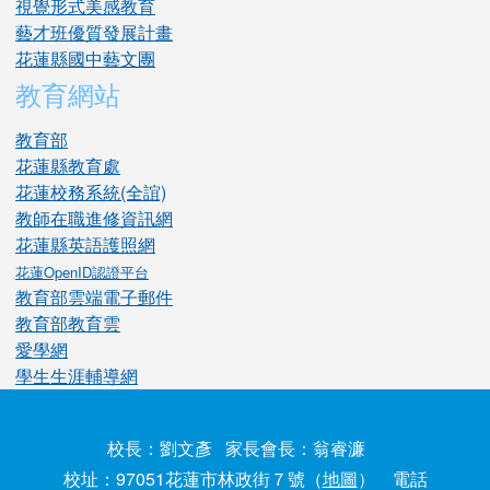
視覺形式美感教育
藝才班優質發展計畫
花蓮縣國中藝文團
教育網站
教育部
花蓮縣教育處
花蓮校務系統(全誼)
教師在職進修資訊網
花蓮縣英語護照網
花蓮OpenID認證平台
教育部雲端電子郵件
教育部教育雲
愛學網
學生生涯輔導網
校長：劉文彥 家長會長：翁睿濂
校址：97051花蓮市林政街７號（
地圖
） 電話