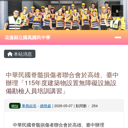
花蓮縣立國風國民中學
跳至主內容區
⏸
導覽列
花蓮縣立國風國民中學
頁尾區域
主內容區域
本站消息
中華民國脊髓損傷者聯合會於高雄、臺中
辦理「115年度建築物設置無障礙設施設
備勘檢人員培訓講習」
事務組長
-
總務處
| 2026-05-07 | 點閱數： 254
轉知
中華民國脊髓損傷者聯合會於高雄、臺中辦理