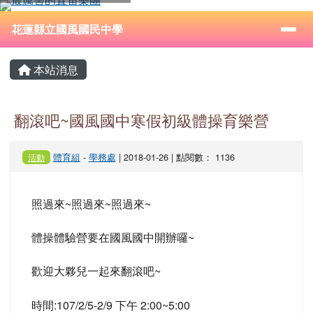
花蓮縣立國風國民中學
跳至主內容區
導覽列
⏸
花蓮縣立國風國民中學
頁尾區域
主內容區域
本站消息
翻滾吧~國風國中寒假初級體操育樂營
體育組
-
學務處
| 2018-01-26 | 點閱數： 1136
活動
照過來~照過來~照過來~
體操體驗營要在國風國中開辦囉~
歡迎大夥兒一起來翻滾吧~
時間:107/2/5-2/9 下午 2:00~5:00