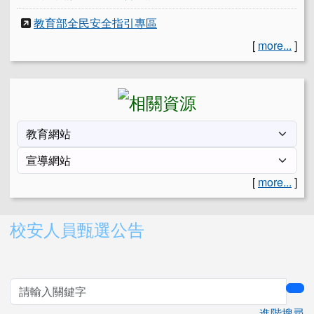
教育部全民安全指引專區
[
more...
]
[
more...
]
右邊區域內容
校安人員甄選公告
sea
進階搜尋