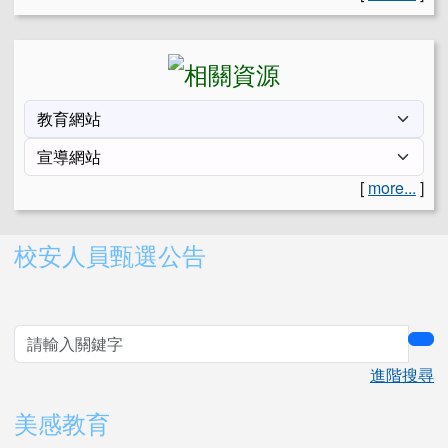
[
more...
]
右邊區域內容
校安人員甄選公告
sea
進階搜尋
美感教育