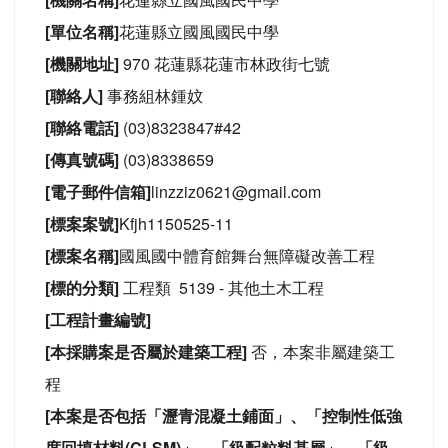
[單位名稱]
花蓮縣立國風國民中學
[機關地址]
970 花蓮縣花蓮市林政街七號
[聯絡人]
事務組林鍾妏
[聯絡電話]
(03)8323847#42
[傳真號碼]
(03)8338659
[電子郵件信箱]
linzziz0621@gmail.com
[標案案號]
Kfjh1150525-11
[標案名稱]
國風國中體育館舞台無障礙改善工程
[標的分類]
工程類 5139 - 其他土木工程
[工程計畫編號]
[本採購案是否屬於建築工程]
否，本案非屬建築工
程
[本案是否包括「瀝青混凝土鋪面」、「控制性低強
度回填材料(CLSM)」、「級配粒料基層」、「級