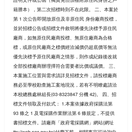
籍謄本），第二次招標時則不在此限。 二、本案於
第 1 次公告即開放原住及非原住民 身份廠商投標，
並於招標公告或招標文件敘明將優先決標予原住民
廠商，如無原住民廠商投標、無原住廠商為合格
標，或原住民廠商之標價經洽減價仍超底價等無法
優先決標予原住民廠商之情形，則作成紀錄後改就
全部投標廠商辦理擇符合需要者比價或議價。 三、
本案施工位置與需求請詳見招標文件，請投標廠商
務必至學校勘查施工案地現況，若有不明瞭處請洽
本校總務處林組長(03-8323847 分機 42)。 四、招
標文件領取及付款式： 1.本案依據政府採購法第
93 條之 1 及電採購作業辦法第 6 條規定，不提供
書招標文件。請廠商「政府電採購網」網站(網址
ttp://web.pcc.gov.tw)付費下載，相關事宜可洽詢中