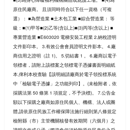
原住民廠商。 且須同時符合以下任一資格（可複
選）： ■為營造業 ■土木包工業 ■綜合營造業： 等
級：■(1)甲等■(2)乙等(含以上)■(3)丙等(含以上) ■
專業營造業 ■E603020 電梯安裝工程業 2.納稅證明
文件影印本。 3.有效公會會員證明文件影本。 4.廠
商信用之證明（註 1)。 5.切結書 1 。 6.廠商以電子
領標者，請附上該標案之領標電子憑據書面明細紙
本,俾利本校查驗【該明細請廠商於電子領投標系統
中「檢驗電子憑據」之功能列印】。(未檢附者，依
採購法第 50 條第 1 項規定，不予決標)。 7.公告金
額以下採購之廠商如原住民個人、機構、法人或團
體,請依原住民族工作權保障法施行細則第八條規定
檢附縣（市）主管機關核發有效期間（六個月）之
證明文件或公函（獨資免但須檢附原住民身份之戶