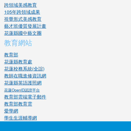
跨領域美感教育
105年跨領域成果
視覺形式美感教育
藝才班優質發展計畫
花蓮縣國中藝文團
教育網站
教育部
花蓮縣教育處
花蓮校務系統(全誼)
教師在職進修資訊網
花蓮縣英語護照網
花蓮OpenID認證平台
教育部雲端電子郵件
教育部教育雲
愛學網
學生生涯輔導網