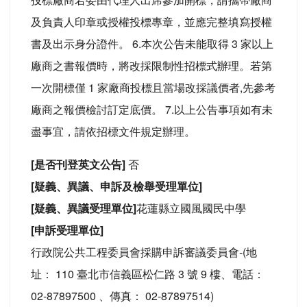
及負責人印章或授權投標專章，並應完整填寫授權
書及出示身分證件。 6.本次公告未能取得 3 家以上
廠商之書報價時，將改採限制性招標式辦理。若第
一次開標僅 1 家廠商投標且當場改採議價者,先參考
廠商之報價檢討訂定底價。 7.以上公告事項如有未
盡事宜，請依招標文件規定辦理。
[是否刊登英文公告]
否
[疑義、異議、申訴及檢舉受理單位]
[疑義、異議受理單位]
花蓮縣立國風國民中學
[申訴受理單位]
行政院公共工程委員會採購申訴審議委員會-(地
址： 110 臺北市信義區松仁路 3 號 9 樓、電話：
02-87897500 、傳真： 02-87897514)