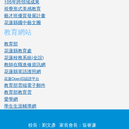
105年跨領域成果
視覺形式美感教育
藝才班優質發展計畫
花蓮縣國中藝文團
教育網站
教育部
花蓮縣教育處
花蓮校務系統(全誼)
教師在職進修資訊網
花蓮縣英語護照網
花蓮OpenID認證平台
教育部雲端電子郵件
教育部教育雲
愛學網
學生生涯輔導網
校長：劉文彥 家長會長：翁睿濂