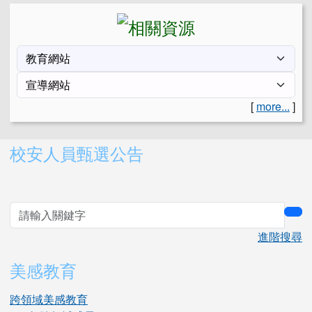
[
more...
]
右邊區域內容
校安人員甄選公告
sea
進階搜尋
美感教育
跨領域美感教育