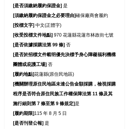
[
是否須繳納履約保證金]
是
[
須繳納履約保證金之必要理由]
確保廠商會履約
[
投標文字]
中文(正體字)
[
收受投標文件地點]
970 花蓮縣花蓮市林政街七號
[
是否依據採購法第 99 條]
否
[
是否於招標文件載明優先決標予身心障礙福利機構
團體或庇護工場]
否
[
履約地點]
花蓮縣(原住民地區)
[
機關辦理原住民地區未達公告金額採購，檢視採購
程序是否符合原住民族工作權保障法第 11 條及其
施行細則第 7 條至第 9 條規定]
是
[
履約期限]
115 年 8 月 5 日
[
是否刊登公報]
是