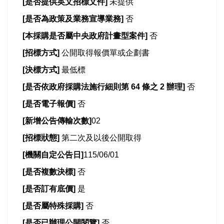
[
是否提供英文招標文件]
未提供
[
是否為政策及業務宣導業務]
否
[
本採購是否屬中央政府計畫型案件]
否
[
招標方式]
公開取得報價單或企劃書
[
決標方式]
最低標
[
是否依政府採購法施行細則第 64 條之 2 辦理]
否
[
是否電子報價]
否
[
新增公告傳輸次數]
02
[
招標狀態]
第二次及以後公開取得
[
機關自定公告日]
115/06/01
[
是否複數決標]
否
[
是否訂有底價]
是
[
是否屬特殊採購]
否
[
是否已辦理公開閱覽]
否