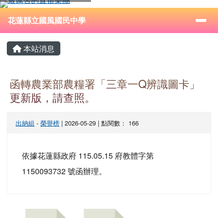
花蓮縣立國風國民中學
跳至主內容區
導覽列
⏸
花蓮縣立國風國民中學
頁尾區域
主內容區域
本站消息
函轉農業部農糧署「三章一Q辨識圖卡」
更新版，請查照。
出納組
-
榮譽榜
| 2026-05-29 | 點閱數： 166
依據花蓮縣政府 115.05.15 府教體字第
1150093732 號函辦理。