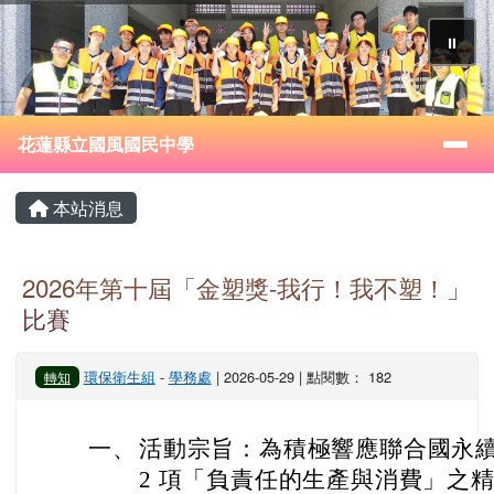
花蓮縣立國風國民中學
跳至主內容區
⏸
導覽列
花蓮縣立國風國民中學
頁尾區域
主內容區域
本站消息
2026年第十屆「金塑獎-我行！我不塑！」
比賽
環保衛生組
-
學務處
| 2026-05-29 | 點閱數： 182
轉知
一、
活動宗旨：為積極響應聯合國永續發展
2 項「負責任的生產與消費」之