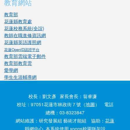
教育網站
教育部
花蓮縣教育處
花蓮校務系統(全誼)
教師在職進修資訊網
花蓮縣英語護照網
花蓮OpenID認證平台
教育部雲端電子郵件
教育部教育雲
愛學網
學生生涯輔導網
校長：劉文彥 家長會長：翁睿濂
校址：97051花蓮市林政街７號（
地圖
） 電話
總機：03-8323847
網站維護：研究發展組 藝術才能組 協助：
花蓮
縣網中心
本系統使用 xoops校園版架設