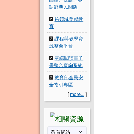
語辭典民間版
跨領域美感教
育
課程與教學資
源整合平台
雲端閱讀電子
書整合查詢系統
教育部全民安
全指引專區
[
more...
]