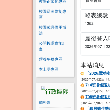
資深會員
教學正常化專區
校園霸凌防制專
發表總數
區
1252
校園載具借用辦
法
最後登入
公開授課實施計
2026年07月22
畫
營養午餐專區
本站消息
本土語專區
「2026黑
(2026年07月22日 14:
714班暑假
(2026年07月15日 10:
708班暑假
總務處
(2026年07月07日 15:
「獨居蜂生態