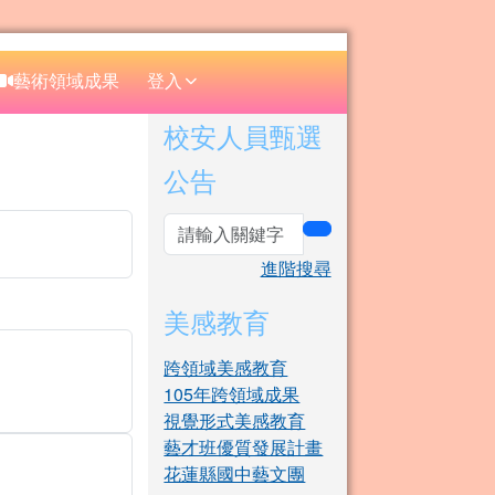
⏸
藝術領域成果
登入
右邊區域內容
校安人員甄選
公告
search
進階搜尋
美感教育
跨領域美感教育
105年跨領域成果
視覺形式美感教育
藝才班優質發展計畫
花蓮縣國中藝文團