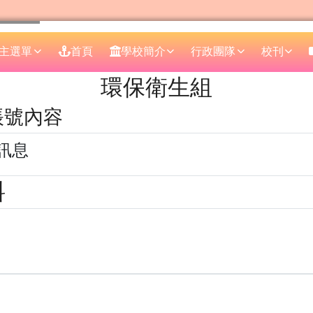
主選單
首頁
學校簡介
行政團隊
校刊
區域
環保衛生組
的帳號內容
訊息
料