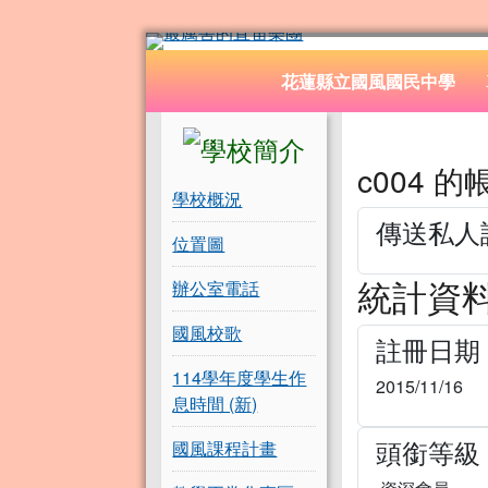
花蓮縣立國風國民中學
跳至主內容區
導覽列
花蓮縣立國風國民中學
頁尾區域
左邊區域內容
主內容
c004 
學校概況
傳送私人
位置圖
統計資
辦公室電話
國風校歌
註冊日期
114學年度學生作
2015/11/16
息時間 (新)
頭銜等級
國風課程計畫