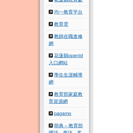
均一教育平台
教育雲
教師在職進修
網
花蓮縣openid
入口網站
學生生涯輔導
網
教育部家庭教
育資源網
pagamo
萌典 – 教育部
國語、臺語、客