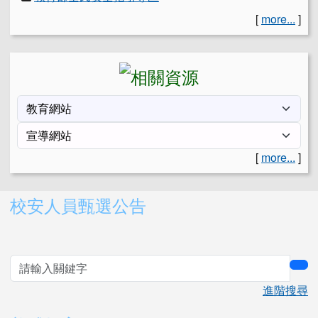
[
more...
]
[
more...
]
右邊區域內容
校安人員甄選公告
sea
進階搜尋