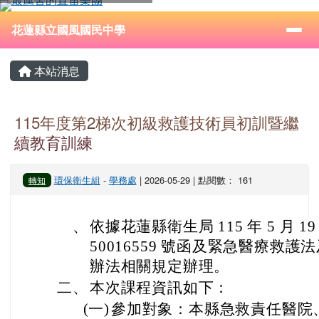
花蓮縣立國風國民中學
跳至主內容區
導覽列
⏸
花蓮縣立國風國民中學
頁尾區域
主內容區域
本站消息
115年度第2梯次初級救護技術員初訓暨繼
續教育訓練
環保衛生組
-
學務處
| 2026-05-29 | 點閱數： 161
轉知
、
依據花蓮縣衛生局 115 年 5 月 1
50016559 號函及緊急醫療救
辦法相關規定辦理。
二、
本次課程資訊如下：
(一)
參加對象：本縣急救責任醫院