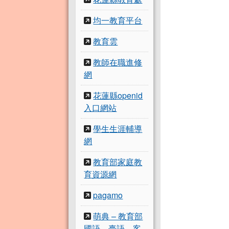
均一教育平台
教育雲
教師在職進修
網
花蓮縣openid
入口網站
學生生涯輔導
網
教育部家庭教
育資源網
pagamo
萌典 – 教育部
國語、臺語、客