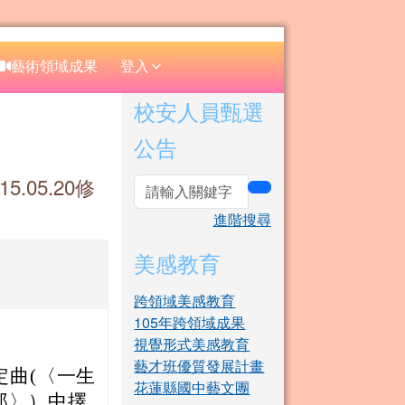
⏸
藝術領域成果
登入
右邊區域內容
校安人員甄選
公告
.05.20修
search
進階搜尋
美感教育
跨領域美感教育
105年跨領域成果
視覺形式美感教育
藝才班優質發展計畫
定曲(〈一生
花蓮縣國中藝文團
郎〉）中擇