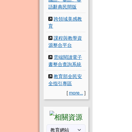
語辭典民間版
跨領域美感教
育
課程與教學資
源整合平台
雲端閱讀電子
書整合查詢系統
教育部全民安
全指引專區
[
more...
]