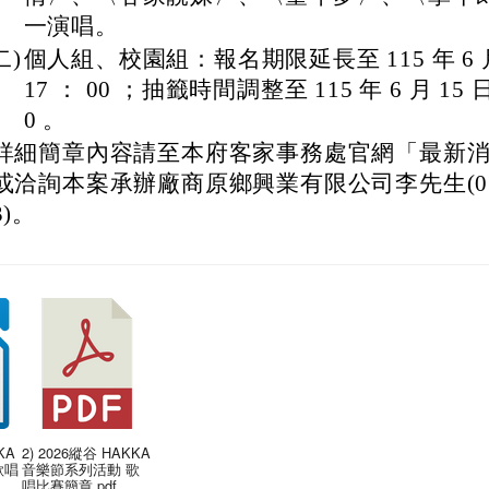
一演唱。
二)
個人組、校園組：報名期限延長至 115 年 6 月 
17 ： 00 ；抽籤時間調整至 115 年 6 月 15 日
0 。
詳細簡章內容請至本府客家事務處官網「最新
或洽詢本案承辦廠商原鄉興業有限公司李先生(03-8
3)。
KA
2) 2026縱谷 HAKKA
歌唱
音樂節系列活動 歌
唱比賽簡章.pdf