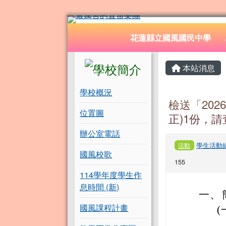
花蓮縣立國風國民中學
跳至主內容區
導覽列
花蓮縣立國風國民中學
頁尾區域
左邊區域內容
主內容
本站消息
學校概況
檢送「202
位置圖
正)1份，
辦公室電話
學生活動
活動
國風校歌
155
114學年度學生作
息時間 (新)
一、
國風課程計畫
(