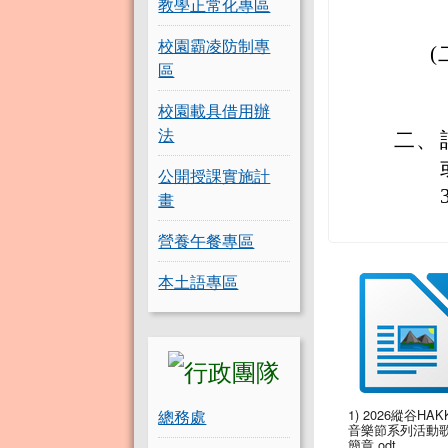
教學正常化專區
校園霸凌防制專
(
區
校園載具借用辦
法
二、
公開授課實施計
畫
營養午餐專區
本土語專區
總務處
1) 2026縱谷HAK
音樂節系列活動
簡章.odt