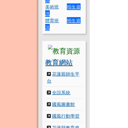
美術班
招生資
訊
體育班
招生資
訊
教育網站
花蓮親師生平
台
全誼系統
國風圖書館
國風行動學習
花蓮縣教育處