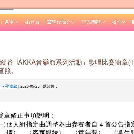
主選單
首頁
學校簡介
行政團隊
校刊
區域
6縱谷HAKKA音樂節系列活動」歌唱比賽簡章(115
請查照。
組
-
學務處
| 2026-05-25 | 點閱數：
簡章修正事項說明：
一)
個人組指定曲調整為由參賽者自 4 首公告指
情〉、〈客家靚妹〉、〈童年夢〉、〈掌牛