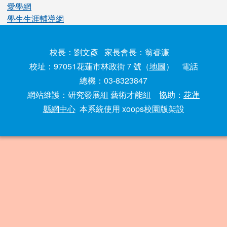
愛學網
學生生涯輔導網
校長：劉文彥 家長會長：翁睿濂
校址：97051花蓮市林政街７號（
地圖
） 電話
總機：03-8323847
網站維護：研究發展組 藝術才能組 協助：
花蓮
縣網中心
本系統使用 xoops校園版架設