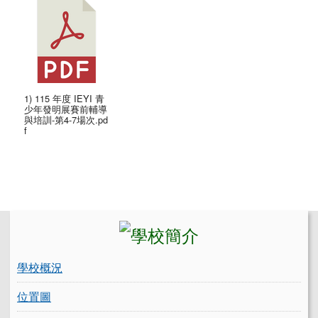
1) 115 年度 IEYI 青
少年發明展賽前輔導
與培訓-第4-7場次.pd
f
左邊區域內容
學校概況
位置圖