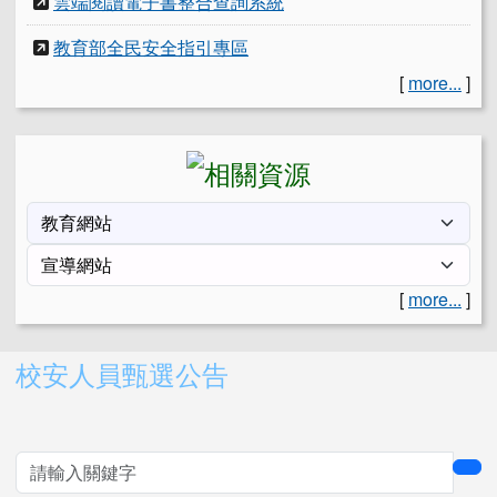
雲端閱讀電子書整合查詢系統
教育部全民安全指引專區
[
more...
]
[
more...
]
右邊區域內容
校安人員甄選公告
sea