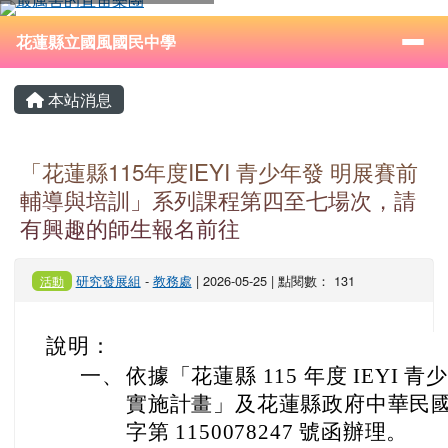
花蓮縣立國風國民中學
跳至主內容區
導覽列
⏸
花蓮縣立國風國民中學
頁尾區域
主內容區域
本站消息
「花蓮縣115年度IEYI 青少年發 明展賽前
輔導與培訓」系列課程第四至七場次，請
有興趣的師生報名前往
研究發展組
-
教務處
| 2026-05-25 | 點閱數： 131
活動
說明：
一、
依據「花蓮縣 115 年度 IEYI
實施計畫」及花蓮縣政府中華民國 11
字第 1150078247 號函辦理。